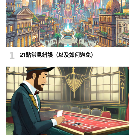
21點常見錯誤（以及如何避免）