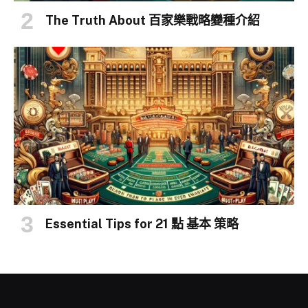
The Truth About 百家樂戰略變種介紹
Essential Tips for 21 點 基本 策略