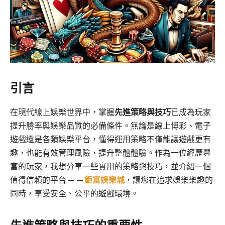
引言
在現代線上娛樂世界中，掌握
先進策略與技巧
已成為玩家
提升勝率與娛樂品質的必備條件。無論是線上博彩、電子
遊戲還是各類娛樂平台，懂得運用策略不僅能讓遊戲更有
趣，也能有效管理風險，提升整體體驗。作為一位經歷豐
富的玩家，我想分享一些實用的策略與技巧，並介紹一個
值得信賴的平台——
鉅富娛樂城
，讓您在追求娛樂樂趣的
同時，享受安全、公平的遊戲環境。