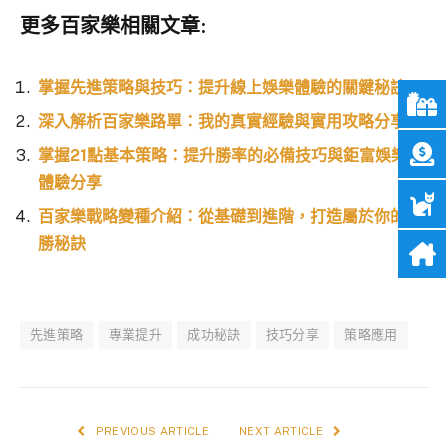
更多百家樂相關文章:
掌握先進策略與技巧：提升線上娛樂體驗的關鍵秘訣
深入解析百家樂路單：我的真實經驗與實用攻略分享
掌握21點基本策略：提升勝率的必備技巧與鉅富娛樂城
體驗分享
百家樂戰略變種介紹：從基礎到進階，打造屬於你的制
勝秘訣
先進策略
專業提升
成功秘訣
技巧分享
策略應用
PREVIOUS ARTICLE
NEXT ARTICLE