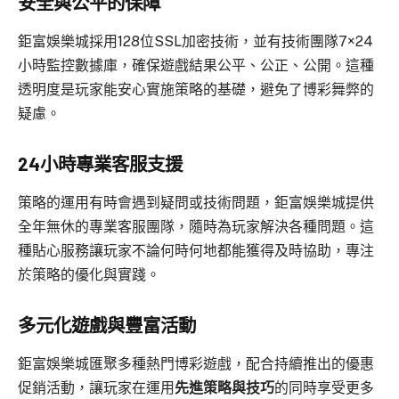
安全與公平的保障
鉅富娛樂城採用128位SSL加密技術，並有技術團隊7×24
小時監控數據庫，確保遊戲結果公平、公正、公開。這種
透明度是玩家能安心實施策略的基礎，避免了博彩舞弊的
疑慮。
24小時專業客服支援
策略的運用有時會遇到疑問或技術問題，鉅富娛樂城提供
全年無休的專業客服團隊，隨時為玩家解決各種問題。這
種貼心服務讓玩家不論何時何地都能獲得及時協助，專注
於策略的優化與實踐。
多元化遊戲與豐富活動
鉅富娛樂城匯聚多種熱門博彩遊戲，配合持續推出的優惠
促銷活動，讓玩家在運用
先進策略與技巧
的同時享受更多