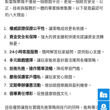
鉅富娛樂城不僅是一個遊戲平台，更是一個結合安全、公
正、技術與服務於一體的專業娛樂集團。以下是我最認可
的八大理由：
權威認證保證公平性
，讓策略成效更有依據。
資金安全有保障
，強大的資金鏈和快速充提讓資金流轉
無憂。
24小時客服服務
，隨時解答玩家疑問，提供貼心支援。
多元遊戲選擇
，讓玩家能依喜好靈活運用各種策略。
技術先進，操作簡單流暢
，降低學習門檻。
嚴格保護客戶隱私
，讓玩家安心遊戲。
定期舉辦優惠活動
，增加遊戲樂趣與盈利機會。
倡導責任博彩
，促進健康遊戲文化。
這些優勢讓我在實踐先進策略與技巧的同時，能夠專注於