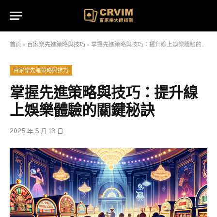
首頁
»
百家樂先進策略與技巧
»
掌握先進策略與技巧：提升線上娛樂體驗的關鍵秘訣
百家樂先進策略與技巧
掌握先進策略與技巧：提升線
上娛樂體驗的關鍵秘訣
2025 年 5 月 13 日