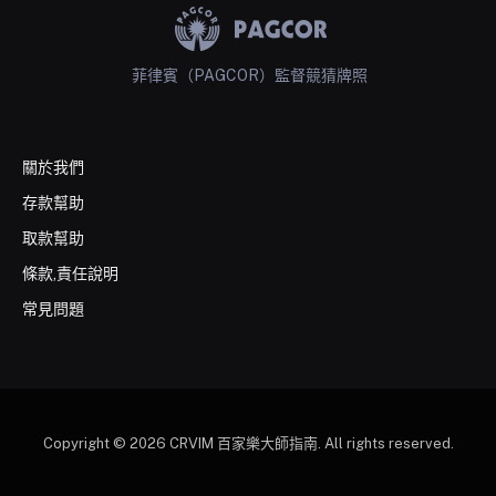
菲律賓（PAGCOR）監督競猜牌照
關於我們
存款幫助
取款幫助
條款,責任說明
常見問題
Copyright © 2026 CRVIM 百家樂大師指南. All rights reserved.