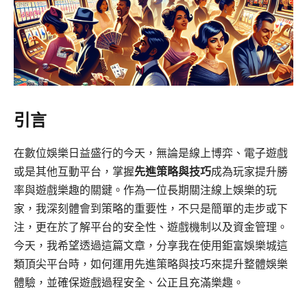
引言
在數位娛樂日益盛行的今天，無論是線上博弈、電子遊戲
或是其他互動平台，掌握
先進策略與技巧
成為玩家提升勝
率與遊戲樂趣的關鍵。作為一位長期關注線上娛樂的玩
家，我深刻體會到策略的重要性，不只是簡單的走步或下
注，更在於了解平台的安全性、遊戲機制以及資金管理。
今天，我希望透過這篇文章，分享我在使用鉅富娛樂城這
類頂尖平台時，如何運用先進策略與技巧來提升整體娛樂
體驗，並確保遊戲過程安全、公正且充滿樂趣。