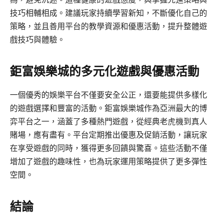
技巧相輔相成。建議玩家持續學習新知，不斷優化自己的
策略，並且善用平台的教學資源和優惠活動，提升整體遊
戲技巧與體驗。
鉅富娛樂城的多元化遊戲與優惠活動
一個優秀的娛樂平台不僅要安全公正，還要能提供多樣化
的遊戲選擇和豐富的活動。鉅富娛樂城作為亞洲最大的博
弈平台之一，涵蓋了多種熱門遊戲，從經典老虎機到真人
賭場，應有盡有。平台定期推出優惠及促銷活動，讓玩家
在享受遊戲的同時，獲得更多回饋與驚喜。這些活動不僅
增加了遊戲的趣味性，也為玩家運用策略提供了更多彈性
空間。
結論