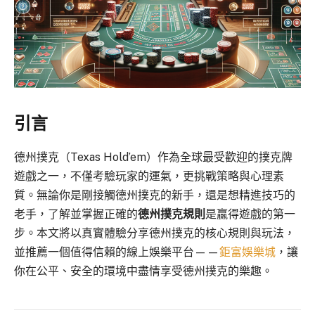
引言
德州撲克（Texas Hold’em）作為全球最受歡迎的撲克牌
遊戲之一，不僅考驗玩家的運氣，更挑戰策略與心理素
質。無論你是剛接觸德州撲克的新手，還是想精進技巧的
老手，了解並掌握正確的
德州撲克規則
是贏得遊戲的第一
步。本文將以真實體驗分享德州撲克的核心規則與玩法，
並推薦一個值得信賴的線上娛樂平台——
鉅富娛樂城
，讓
你在公平、安全的環境中盡情享受德州撲克的樂趣。