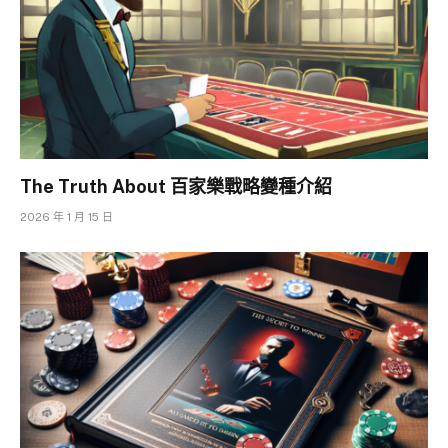
The Truth About 百家樂戰略變種介紹
2026 年 1 月 15 日