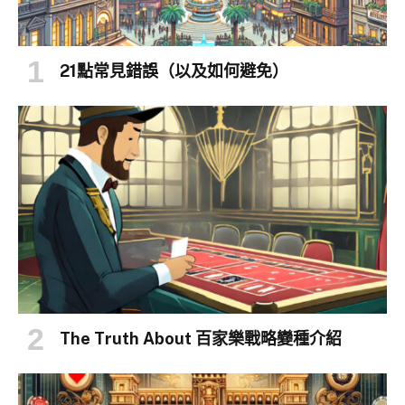
21點常見錯誤（以及如何避免）
The Truth About 百家樂戰略變種介紹