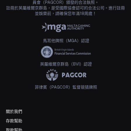
員會（PAGCOR）頒發的合法執照。
註冊於英屬維爾京群島，是受國際協會認可的合法公司。進行註冊
並娛樂前，請確保您年滿18周歲！
馬耳他牌照（MGA）認證
英屬維爾京群島（BVI）認證
菲律賓（PAGCOR）監督競猜牌照
關於我們
存款幫助
取款幫助