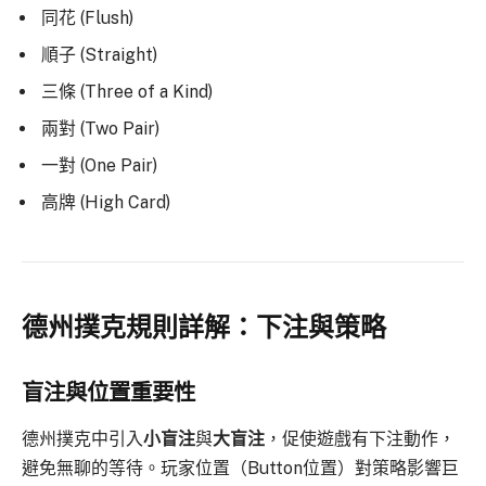
同花 (Flush)
順子 (Straight)
三條 (Three of a Kind)
兩對 (Two Pair)
一對 (One Pair)
高牌 (High Card)
德州撲克規則詳解：下注與策略
盲注與位置重要性
德州撲克中引入
小盲注
與
大盲注
，促使遊戲有下注動作，
避免無聊的等待。玩家位置（Button位置）對策略影響巨