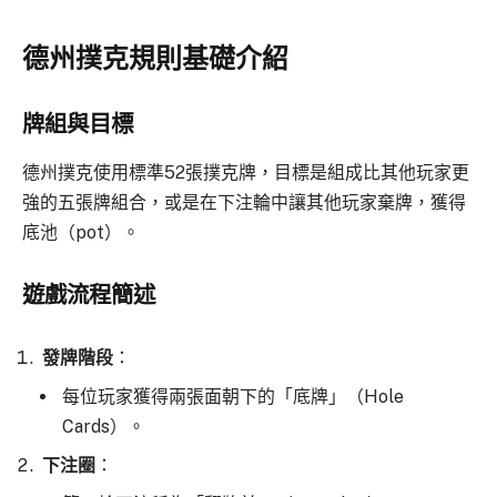
德州撲克規則基礎介紹
牌組與目標
德州撲克使用標準52張撲克牌，目標是組成比其他玩家更
強的五張牌組合，或是在下注輪中讓其他玩家棄牌，獲得
底池（pot）。
遊戲流程簡述
發牌階段
：
每位玩家獲得兩張面朝下的「底牌」（Hole
Cards）。
下注圈
：