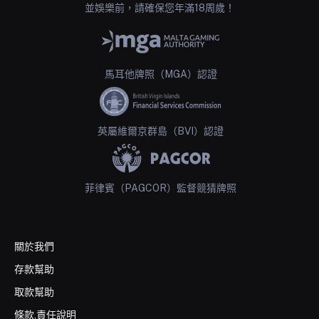
並娛樂前，請確保您年滿18周歲！
馬耳他牌照（MGA）認證
英屬維爾京群島（BVI）認證
菲律賓（PAGCOR）監督競猜牌照
關於我們
存款幫助
取款幫助
條款,責任說明