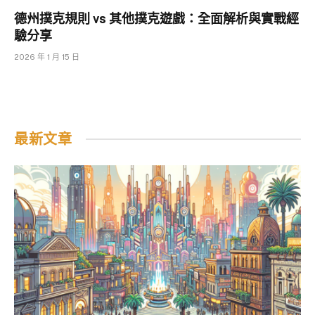
德州撲克規則 vs 其他撲克遊戲：全面解析與實戰經
驗分享
2026 年 1 月 15 日
最新文章