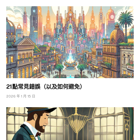
21點常見錯誤（以及如何避免）
2026 年 1 月 15 日