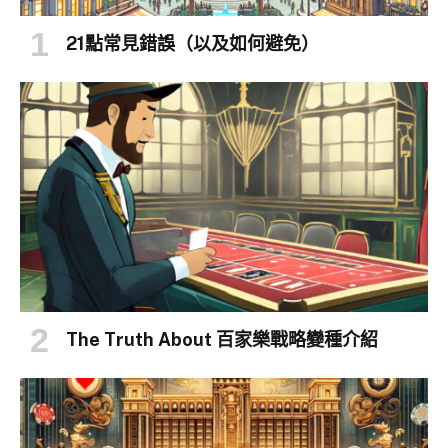
21點常見錯誤（以及如何避免）
The Truth About 百家樂戰略變種介紹