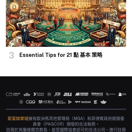
Essential Tips for 21 點 基本 策略
鉅富娛樂城
擁有歐洲馬耳他管理局（MGA）和菲律賓政府競猜委
員會（PAGCOR）頒發的合法執照。
註冊於英屬維爾京群島，是受國際協會認可的合法公司。進行註冊