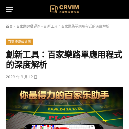
首頁
»
百家樂遊戲評測
»
創新工具：百家樂路單應用程式的深度解析
百家樂遊戲評測
創新工具：百家樂路單應用程式
的深度解析
2023 年 9 月 12 日