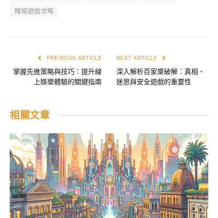
賭場遊戲攻略
PREVIOUS ARTICLE
NEXT ARTICLE
掌握先進策略與技巧：提升線
深入解析百家樂破解：真相、
上娛樂體驗的關鍵指南
迷思與安全遊戲的重要性
相關文章