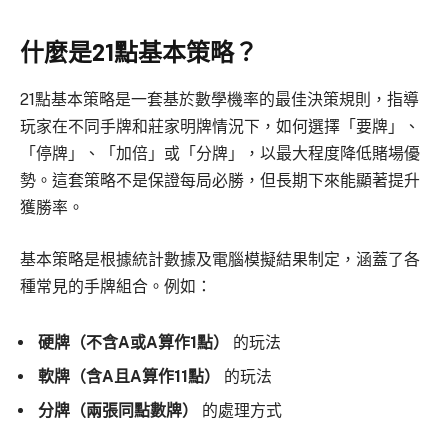
什麼是21點基本策略？
21點基本策略是一套基於數學機率的最佳決策規則，指導
玩家在不同手牌和莊家明牌情況下，如何選擇「要牌」、
「停牌」、「加倍」或「分牌」，以最大程度降低賭場優
勢。這套策略不是保證每局必勝，但長期下來能顯著提升
獲勝率。
基本策略是根據統計數據及電腦模擬結果制定，涵蓋了各
種常見的手牌組合。例如：
硬牌（不含A或A算作1點）
的玩法
軟牌（含A且A算作11點）
的玩法
分牌（兩張同點數牌）
的處理方式