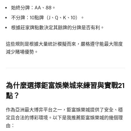
始終分牌：AA、88。
不分牌：10點牌（J、Q、K、10）。
根據莊家牌點數決定其餘牌的分牌是否有利。
這些規則是根據大量統計模擬而來，嚴格遵守能最大限度
減少賭場優勢。
為什麼選擇鉅富娛樂城來練習與實戰21
點？
作為亞洲最大博弈平台之一，鉅富娛樂城提供了安全、穩
定且合法的博彩環境。以下是我推薦鉅富娛樂城的幾個理
由：