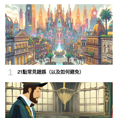
21點常見錯誤（以及如何避免）