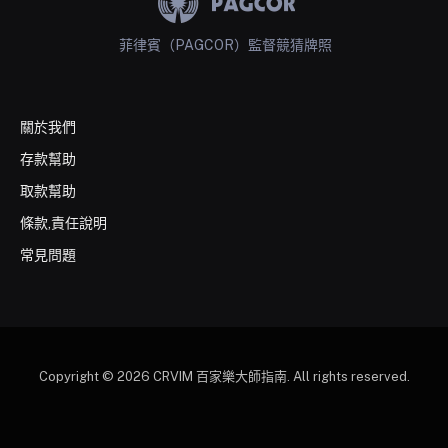
菲律賓（PAGCOR）監督競猜牌照
關於我們
存款幫助
取款幫助
條款,責任說明
常見問題
Copyright © 2026 CRVIM 百家樂大師指南. All rights reserved.