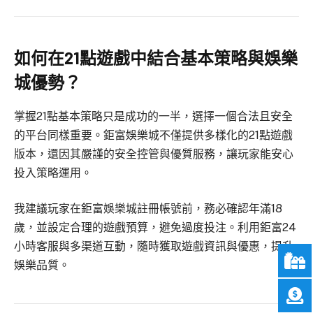
如何在21點遊戲中結合基本策略與娛樂
城優勢？
掌握21點基本策略只是成功的一半，選擇一個合法且安全
的平台同樣重要。鉅富娛樂城不僅提供多樣化的21點遊戲
版本，還因其嚴謹的安全控管與優質服務，讓玩家能安心
投入策略運用。
我建議玩家在鉅富娛樂城註冊帳號前，務必確認年滿18
歲，並設定合理的遊戲預算，避免過度投注。利用鉅富24
小時客服與多渠道互動，隨時獲取遊戲資訊與優惠，提升
娛樂品質。