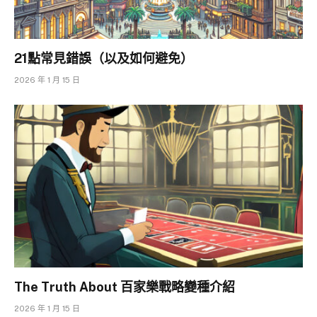
21點常見錯誤（以及如何避免）
2026 年 1 月 15 日
The Truth About 百家樂戰略變種介紹
2026 年 1 月 15 日