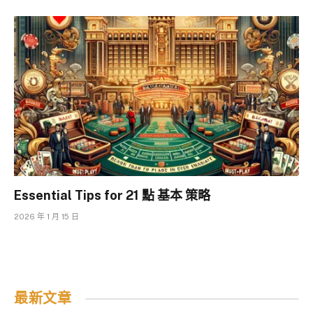
Essential Tips for 21 點 基本 策略
2026 年 1 月 15 日
最新文章