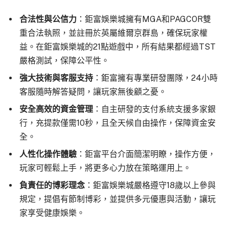
合法性與公信力
：鉅富娛樂城擁有MGA和PAGCOR雙
重合法執照，並註冊於英屬維爾京群島，確保玩家權
益。在鉅富娛樂城的21點遊戲中，所有結果都經過TST
嚴格測試，保障公平性。
強大技術與客服支持
：鉅富擁有專業研發團隊，24小時
客服隨時解答疑問，讓玩家無後顧之憂。
安全高效的資金管理
：自主研發的支付系統支援多家銀
行，充提款僅需10秒，且全天候自由操作，保障資金安
全。
人性化操作體驗
：鉅富平台介面簡潔明瞭，操作方便，
玩家可輕鬆上手，將更多心力放在策略運用上。
負責任的博彩理念
：鉅富娛樂城嚴格遵守18歲以上參與
規定，提倡有節制博彩，並提供多元優惠與活動，讓玩
家享受健康娛樂。