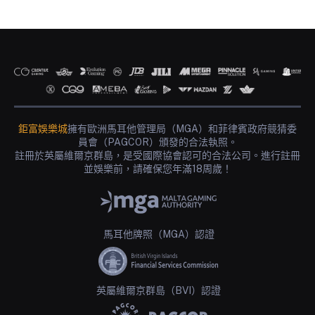
鉅富娛樂城
擁有歐洲馬耳他管理局（MGA）和菲律賓政府競猜委
員會（PAGCOR）頒發的合法執照。
註冊於英屬維爾京群島，是受國際協會認可的合法公司。進行註冊
並娛樂前，請確保您年滿18周歲！
馬耳他牌照（MGA）認證
英屬維爾京群島（BVI）認證