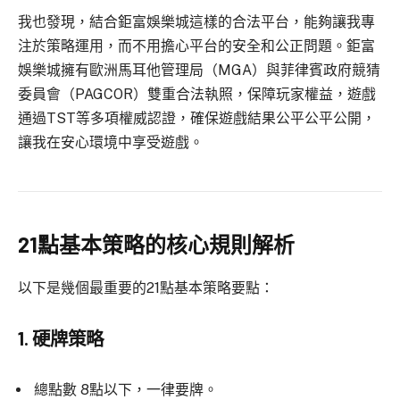
我也發現，結合鉅富娛樂城這樣的合法平台，能夠讓我專
注於策略運用，而不用擔心平台的安全和公正問題。鉅富
娛樂城擁有歐洲馬耳他管理局（MGA）與菲律賓政府競猜
委員會（PAGCOR）雙重合法執照，保障玩家權益，遊戲
通過TST等多項權威認證，確保遊戲結果公平公平公開，
讓我在安心環境中享受遊戲。
21點基本策略的核心規則解析
以下是幾個最重要的21點基本策略要點：
1. 硬牌策略
總點數 8點以下，一律要牌。