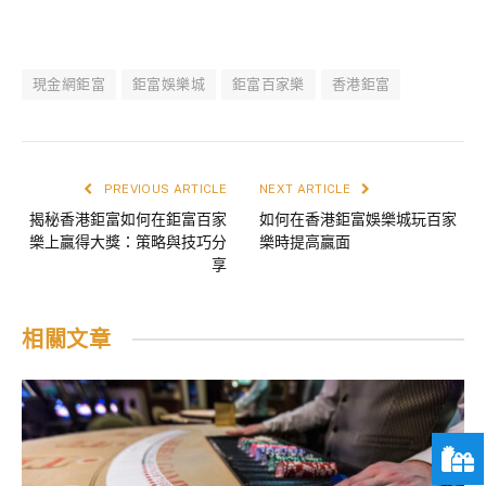
現金網鉅富
鉅富娛樂城
鉅富百家樂
香港鉅富
PREVIOUS ARTICLE
NEXT ARTICLE
揭秘香港鉅富如何在鉅富百家
如何在香港鉅富娛樂城玩百家
樂上贏得大獎：策略與技巧分
樂時提高贏面
享
相關文章