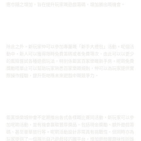
惠亦隨之增加，旨在提升玩家嘅遊戲籌碼，增加勝出嘅機會。
除此之外，新玩家仲可以參加專屬嘅「新手大禮包」活動。呢個活
動中，新人可以獲得限時免費籌碼或者免費場次，由此可以以更少
的風險嘗試各種遊戲玩法，特別係鉅富百家樂嘅新手房。呢啲免費
獎勵唔單止可以幫助玩家熟悉百家樂嘅規則，仲可以為玩家提供實
際操作經驗，提升佢哋喺未來遊戲中嘅競爭力。
鉅富娛樂城仲會不定期推出各式各樣嘅比賽同活動，新玩家可以參
加呢啲活動，並有機會贏取豐厚獎品，包括現金獎勵、額外遊戲籌
碼、甚至豪華旅行等。呢啲活動設計非常具有挑戰性，但同時亦為
玩家提供了一個展示自己遊戲技巧嘅平台，增加遊戲嘅趣味性同娛