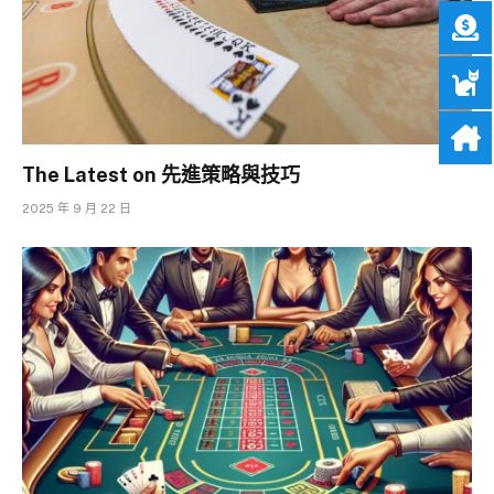
The Latest on 先進策略與技巧
2025 年 9 月 22 日