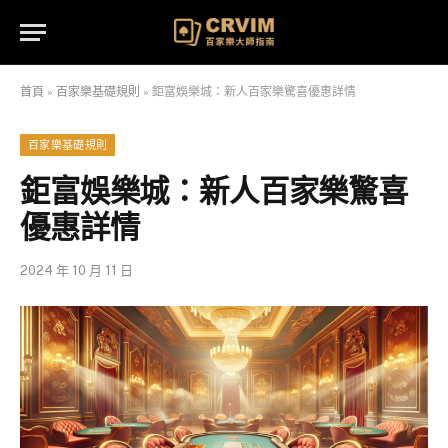
首頁
»
百家樂基礎規則
»
鉅富娛樂城：新人百家樂驚喜優惠詳情
百家樂基礎規則
鉅富娛樂城：新人百家樂驚喜
優惠詳情
2024 年 10 月 11 日