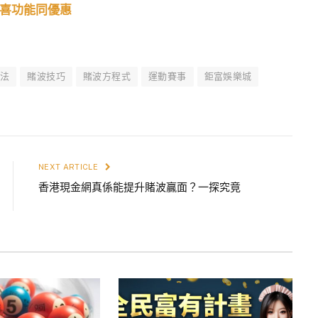
喜功能同優惠
勝法
賭波技巧
賭波方程式
運動賽事
鉅富娛樂城
NEXT ARTICLE
香港現金網真係能提升賭波贏面？一探究竟