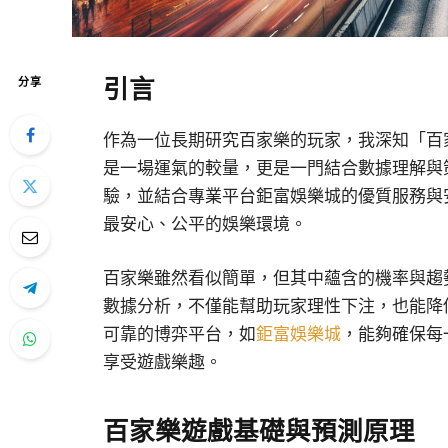
引言
分享
作為一位長期研究百家樂的玩家，我深知「百
是一場運氣的較量，更是一門結合數據理解與
驗，並結合專業平台鉅富娛樂城的優質服務與
最安心、公平的娛樂環境。
百家樂雖然看似簡單，但其中蘊含的機率與趨
數據分析，不僅能幫助玩家理性下注，也能降
可靠的博弈平台，如
鉅富娛樂城
，能夠確保每
享受遊戲樂趣。
百家樂遊戲基礎與預測原理