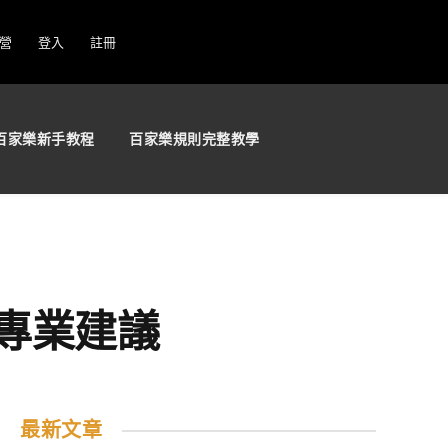
營
登入
註冊
百家樂新手教程
百家樂規則完整教學
專業建議
最新文章