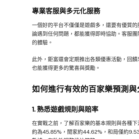
專業客服與多元化服務
一個好的平台不僅僅是遊戲多，還要有優質的服
論遇到任何問題，都能獲得即時協助。客服團
的體驗。
此外，鉅富還會定期推出各類優惠活動，回饋
也能獲得更多的驚喜與獎勵。
如何進行有效的百家樂預測與
1. 熟悉遊戲規則與賠率
在實戰之前，了解百家樂的基本規則與各種下
約為45.85%，閒家約44.62%，和局僅約