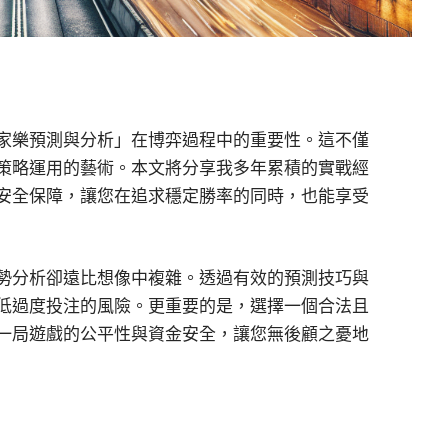
家樂預測與分析」在博弈過程中的重要性。這不僅
策略運用的藝術。本文將分享我多年累積的實戰經
安全保障，讓您在追求穩定勝率的同時，也能享受
勢分析卻遠比想像中複雜。透過有效的預測技巧與
低過度投注的風險。更重要的是，選擇一個合法且
一局遊戲的公平性與資金安全，讓您無後顧之憂地