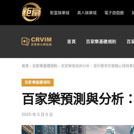
鉅富娛樂城
真人娛樂城
電子遊戲廳
首頁
百家樂基礎規則
百
首頁
»
百家樂基礎規則
»
百家樂預測與分析：提升勝率的實戰心得與專
百家樂基礎規則
百家樂預測與分析
2025 年 5 月 6 日