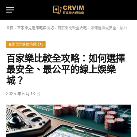
首頁
»
百家樂先進策略與技巧
»
百家樂比較全攻略：如何選擇最安全、最公平的線上娛樂城？
百家樂先進策略與技巧
百家樂比較全攻略：如何選擇
最安全、最公平的線上娛樂
城？
2025 年 5 月 13 日