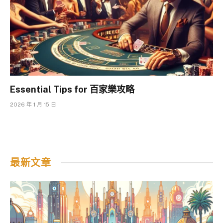
Essential Tips for 百家樂攻略
2026 年 1 月 15 日
最新文章