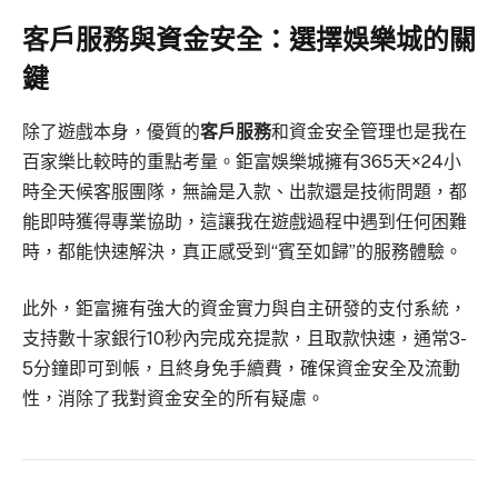
客戶服務與資金安全：選擇娛樂城的關
鍵
除了遊戲本身，優質的
客戶服務
和資金安全管理也是我在
百家樂比較時的重點考量。鉅富娛樂城擁有365天×24小
時全天候客服團隊，無論是入款、出款還是技術問題，都
能即時獲得專業協助，這讓我在遊戲過程中遇到任何困難
時，都能快速解決，真正感受到“賓至如歸”的服務體驗。
此外，鉅富擁有強大的資金實力與自主研發的支付系統，
支持數十家銀行10秒內完成充提款，且取款快速，通常3-
5分鐘即可到帳，且終身免手續費，確保資金安全及流動
性，消除了我對資金安全的所有疑慮。