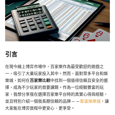
引言
在現今線上博弈市場中，百家樂作為最受歡迎的遊戲之
一，吸引了大量玩家投入其中。然而，面對眾多平台和娛
樂城，如何在
百家樂比較
中找到一個值得信賴且安全的選
擇，成為不少玩家的首要課題。作為一位經驗豐富的玩
家，我想分享我在選擇百家樂平台時的真實心得與經驗，
並且特別介紹一個我長期信賴的品牌——
鉅富娛樂城
，讓
大家能在博弈旅程中更安心、更享受。