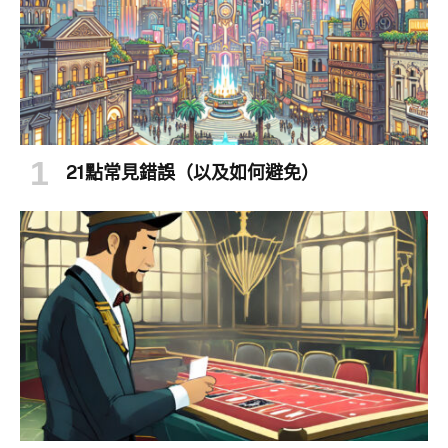
21點常見錯誤（以及如何避免）