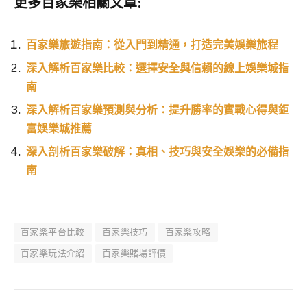
更多百家樂相關文章:
百家樂旅遊指南：從入門到精通，打造完美娛樂旅程
深入解析百家樂比較：選擇安全與信賴的線上娛樂城指
南
深入解析百家樂預測與分析：提升勝率的實戰心得與鉅
富娛樂城推薦
深入剖析百家樂破解：真相、技巧與安全娛樂的必備指
南
百家樂平台比較
百家樂技巧
百家樂攻略
百家樂玩法介紹
百家樂賭場評價