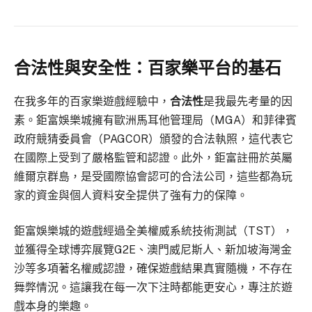
合法性與安全性：百家樂平台的基石
在我多年的百家樂遊戲經驗中，
合法性
是我最先考量的因
素。鉅富娛樂城擁有歐洲馬耳他管理局（MGA）和菲律賓
政府競猜委員會（PAGCOR）頒發的合法執照，這代表它
在國際上受到了嚴格監管和認證。此外，鉅富註冊於英屬
維爾京群島，是受國際協會認可的合法公司，這些都為玩
家的資金與個人資料安全提供了強有力的保障。
鉅富娛樂城的遊戲經過全美權威系統技術測試（TST），
並獲得全球博弈展覽G2E、澳門威尼斯人、新加坡海灣金
沙等多項著名權威認證，確保遊戲結果真實隨機，不存在
舞弊情況。這讓我在每一次下注時都能更安心，專注於遊
戲本身的樂趣。