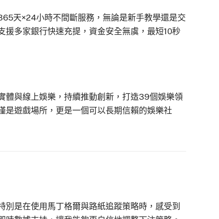
65天×24小時不間斷服務，無論是新手教學還是交
支援多家銀行快速充提，資金安全無虞，最短10秒
實體與線上娛樂，持續推動創新，打造39個娛樂領
僅是遊戲場所，更是一個可以長期信賴的娛樂社
特別是在使用馬丁格爾與路紙追蹤策略時，感受到