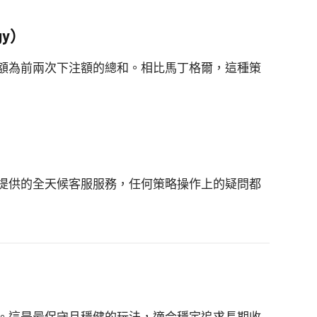
gy）
額為前兩次下注額的總和。相比馬丁格爾，這種策
提供的全天候客服服務，任何策略操作上的疑問都
。這是最保守且穩健的玩法，適合穩定追求長期收