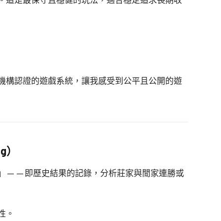
機構認證的遊戲系統，讓我感受到公平且公開的遊
ng）
」——即歷史結果的記錄，分析莊家與閒家連勝或
性。