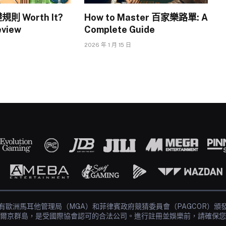
則 Worth It?
How to Master 百家樂路單: A
eview
Complete Guide
2026 年 1 月 15 日
有歐洲馬耳他管理局（MGA）和菲律賓政府競猜委員會（PAGCOR）頒
爾京群島，是受國際協會認可的合法公司。進行註冊並娛樂前，請確保您