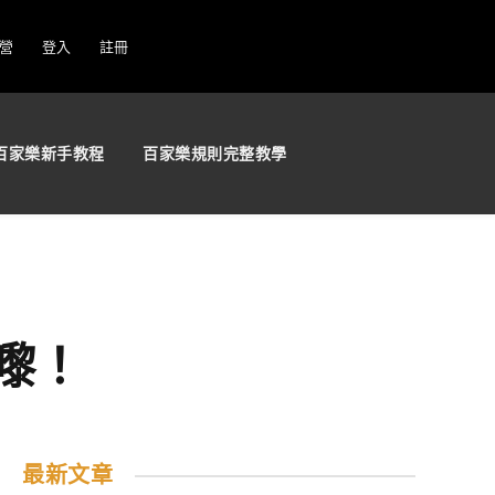
營
登入
註冊
百家樂新手教程
百家樂規則完整教學
嚟！
最新文章