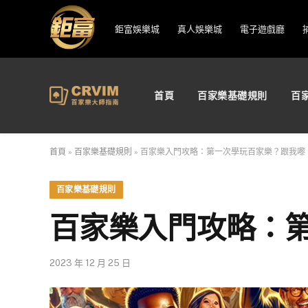
鉅富娛樂城
真人娛樂城
電子遊戲廳
首頁
百家樂基礎規則
百
首頁
»
百家樂基礎規則
»
百家樂入門攻略：第一次學玩百家樂？跟我嚟
百家樂基礎規則
百家樂入門攻略：
2023 年 12 月 25 日