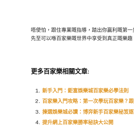
唔使怕，跟住專業嘅指導，踏出你贏利嘅第一
先至可以喺百家樂嘅世界中享受到真正嘅樂趣
更多百家樂相關文章:
新手入門：鉅富娛樂城百家樂必學法則
百家樂入門攻略：第一次學玩百家樂？跟
揀選娛樂城必讀：博弈新手百家樂秘笈逐
提升網上百家樂勝率秘訣大公開