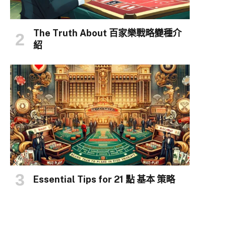
The Truth About 百家樂戰略變種介
紹
Essential Tips for 21 點 基本 策略