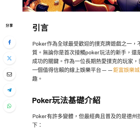
引言
分享
Poker作為全球最受歡迎的撲克牌遊戲之一
質。無論你是首次接觸poker玩法的新手，
成功的關鍵。作為一位長期熱愛撲克的玩家，我
一個值得信賴的線上娛樂平台——
鉅富娛樂城
趣。
Poker玩法基礎介紹
Poker有許多變體，但最經典且普及的是德州撲克（
下：