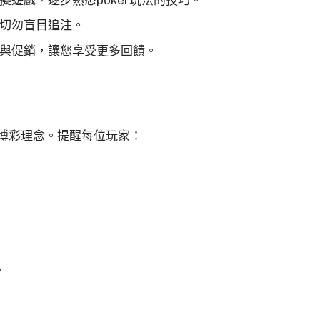
切勿盲目追注。
與促銷，讓您享受更多回饋。
博彩理念。提醒每位玩家：
。