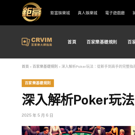
鉅富娛樂城
真人娛樂城
電子遊戲廳
首頁
百家樂基礎規則
百
首頁
»
百家樂基礎規則
»
深入解析Poker玩法：從新手到高手的完整指
百家樂基礎規則
深入解析Poker
2025 年 5 月 6 日