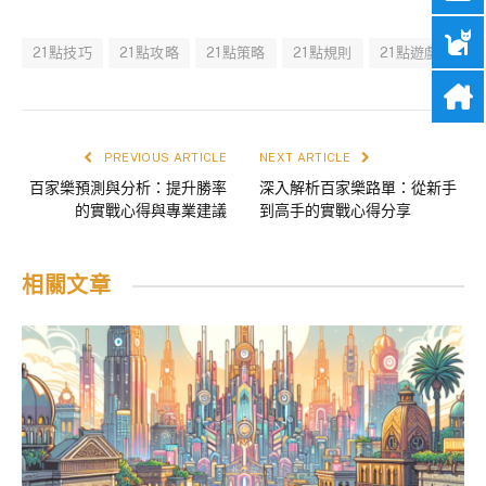
21點技巧
21點攻略
21點策略
21點規則
21點遊戲
PREVIOUS ARTICLE
NEXT ARTICLE
百家樂預測與分析：提升勝率
深入解析百家樂路單：從新手
的實戰心得與專業建議
到高手的實戰心得分享
相關文章