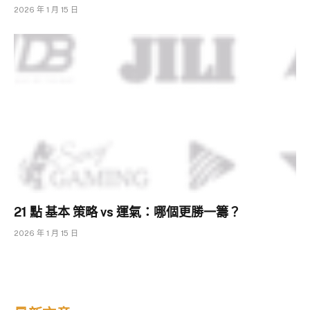
2026 年 1 月 15 日
21 點 基本 策略 vs 運氣：哪個更勝一籌？
2026 年 1 月 15 日