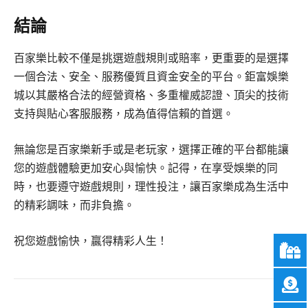
結論
百家樂比較不僅是挑選遊戲規則或賠率，更重要的是選擇
一個合法、安全、服務優質且資金安全的平台。鉅富娛樂
城以其嚴格合法的經營資格、多重權威認證、頂尖的技術
支持與貼心客服服務，成為值得信賴的首選。
無論您是百家樂新手或是老玩家，選擇正確的平台都能讓
您的遊戲體驗更加安心與愉快。記得，在享受娛樂的同
時，也要遵守遊戲規則，理性投注，讓百家樂成為生活中
的精彩調味，而非負擔。
祝您遊戲愉快，贏得精彩人生！