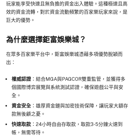
玩家能享受快速且無負擔的資金出入體驗。這種極速且高
效的資金流轉，對於資金流動頻繁的百家樂玩家來說，是
巨大的優勢。
為什麼選擇鉅富娛樂城？
在眾多百家樂平台中，鉅富娛樂城憑藉多項優勢脫穎而
出：
權威認證
：結合MGA與PAGCOR雙重監管，並獲得多
個國際博弈展覽與系統測試認證，確保遊戲公平與安
全。
資金安全
：雄厚資金鏈與加密技術保障，讓玩家大額存
款無後顧之憂。
快速取款
：24小時自由存取款，取款3-5分鐘火速到
帳，無需等待。