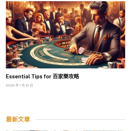
Essential Tips for 百家樂攻略
2026 年 1 月 15 日
最新文章