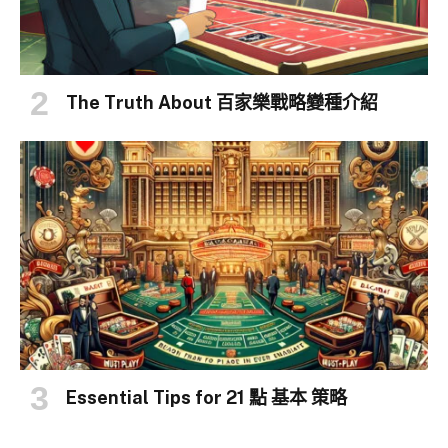
The Truth About 百家樂戰略變種介紹
Essential Tips for 21 點 基本 策略