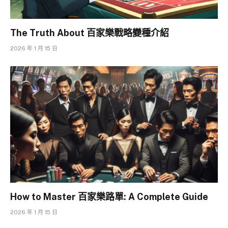
The Truth About 百家樂戰略變種介紹
2026 年 1 月 15 日
How to Master 百家樂路單: A Complete Guide
2026 年 1 月 15 日