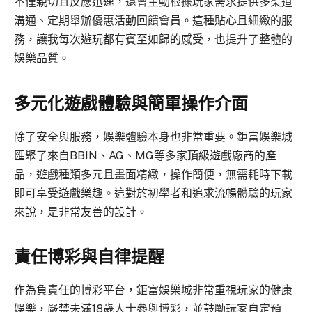
不僅親切且反應迅速，還會主動根據玩家需求提供多渠道
溝通、定期舉辦優惠活動回饋會員。這種貼心且細緻的服
務，讓我每次遊玩都有賓至如歸的感受，也提升了整體的
娛樂品質。
多元化遊戲體驗與簡單操作介面
除了安全與服務，娛樂體驗本身也非常重要。鉅富娛樂城
匯聚了來自BBIN、AG、MG等多家頂級遊戲廠商的產
品，遊戲種類多元且畫面精緻，操作簡便，無需耗時下載
即可享受遊戲樂趣。這對於初學者和追求流暢體驗的玩家
來說，是非常友善的設計。
責任博彩與自律提醒
作為負責任的博彩平台，鉅富娛樂城非常重視玩家的健康
娛樂，嚴禁未滿18歲人士參與博彩，並鼓勵玩家自定預