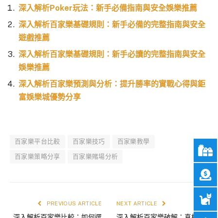
深入解析Poker玩法：新手必備指南與安全娛樂推薦
深入解析百家樂基礎規則：新手必備的完整指南與安全
遊戲推薦
深入解析百家樂基礎規則：新手必讀的完整指南與安全
娛樂推薦
深入解析百家樂預測與分析：提升勝率的實戰心得與鉅
富娛樂城優勢分享
百家樂平台比較
百家樂技巧
百家樂教學
百家樂策略分享
百家樂賭場分析
PREVIOUS ARTICLE
NEXT ARTICLE
深入解析百家樂比較：如何選
深入解析百家樂破解：真相、