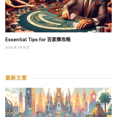
Essential Tips for 百家樂攻略
2026 年 1 月 15 日
最新文章