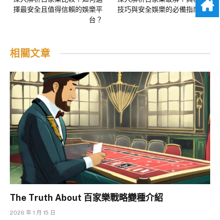
擇最安全且值得信賴的娛樂平
技巧與安全娛樂的必備指南
台？
相關文章
The Truth About 百家樂戰略變種介紹
2026 年 1 月 15 日