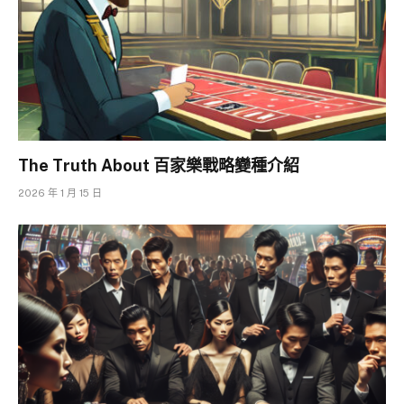
The Truth About 百家樂戰略變種介紹
2026 年 1 月 15 日