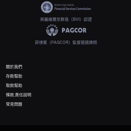
英屬維爾京群島（BVI）認證
菲律賓（PAGCOR）監督競猜牌照
關於我們
存款幫助
取款幫助
條款,責任說明
常見問題