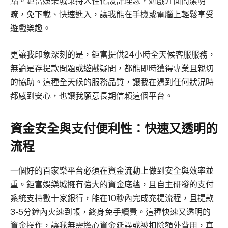
點。鉅富娛樂城秉持人性化設計理念，遊戲介面簡潔明
瞭，免下載、快速進入，讓我能在手機或電腦上輕鬆享受
遊戲樂趣。
更讓我印象深刻的是，鉅富提供24小時全天候客服服務，
無論是存提款問題或遊戲疑問，都能即時獲得專業且親切
的協助。這種全天候的服務品質，讓我在遇到任何狀況時
都感到安心，也讓我願意長期信賴這個平台。
資金安全與支付便利性：快速又透明的
流程
一個好的百家樂平台必須在資金流動上做到安全與效率並
重。鉅富娛樂城擁有強大的資金底蘊，且自主研發的支付
系統支持數十家銀行，能在10秒內完成充提流程，且提款
3-5分鐘內火速到帳，終身免手續費。這種快速又透明的
資金操作，讓我無需擔心資金延誤或被扣除額外費用，真