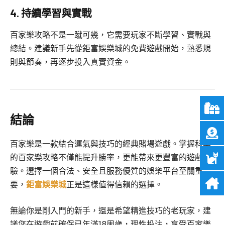
4. 持續學習與實戰
百家樂攻略不是一蹴可幾，它需要玩家不斷學習、實戰與
總結。建議新手先從鉅富娛樂城的免費遊戲開始，熟悉規
則與節奏，再逐步投入真實資金。
結論
百家樂是一款結合運氣與技巧的經典賭場遊戲。掌握科學
的百家樂攻略不僅能提升勝率，更能帶來更豐富的遊戲體
驗。選擇一個合法、安全且服務優質的娛樂平台至關重
要，
鉅富娛樂城
正是這樣值得信賴的選擇。
無論你是剛入門的新手，還是希望精進技巧的老玩家，建
議您在遊戲前確保已年滿18周歲，理性投注，享受百家樂