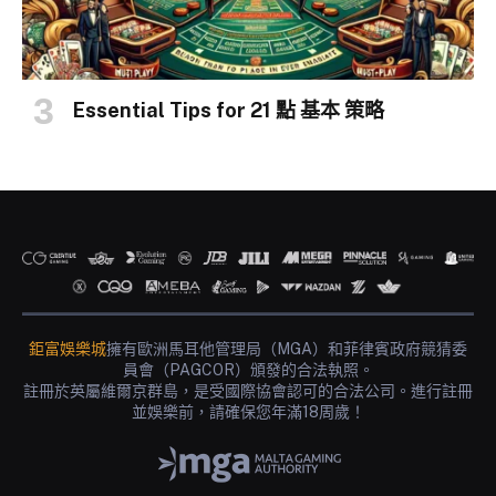
Essential Tips for 21 點 基本 策略
鉅富娛樂城
擁有歐洲馬耳他管理局（MGA）和菲律賓政府競猜委
員會（PAGCOR）頒發的合法執照。
註冊於英屬維爾京群島，是受國際協會認可的合法公司。進行註冊
並娛樂前，請確保您年滿18周歲！