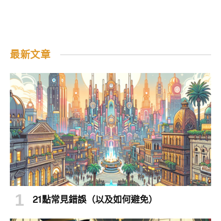
最新文章
21點常見錯誤（以及如何避免）