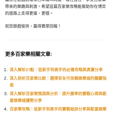
帶來的樂趣與刺激。希望這篇百家樂攻略能幫助你在博弈
的道路上走得更遠、更穩。
祝您遊戲愉快，贏得豐厚回報！
更多百家樂相關文章:
深入解析21點：從新手到高手的必備攻略與真實分享
深入剖析百家樂比較：選擇安全可信賴娛樂城的關鍵指
南
深入解析百家樂預測與分析：提升勝率的實戰心得與鉅
富娛樂城優勢分享
百家樂攻略：從新手到高手的實戰秘訣分享與鉅富娛樂