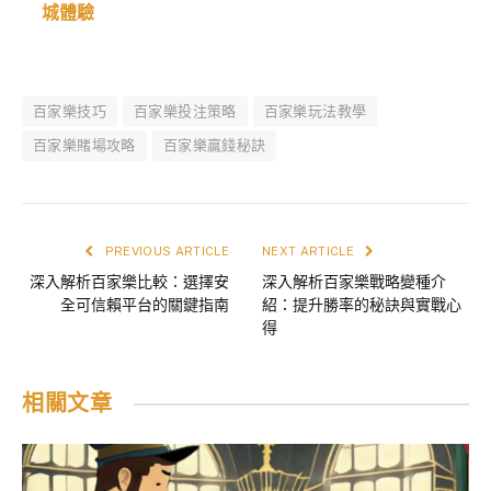
城體驗
百家樂技巧
百家樂投注策略
百家樂玩法教學
百家樂賭場攻略
百家樂贏錢秘訣
PREVIOUS ARTICLE
NEXT ARTICLE
深入解析百家樂比較：選擇安
深入解析百家樂戰略變種介
全可信賴平台的關鍵指南
紹：提升勝率的秘訣與實戰心
得
相關文章