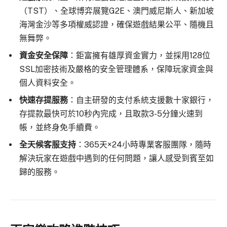
（TST）、全球博弈展覽G2E、澳門威尼斯人、新加坡
海灣金沙等多項權威認證，確保遊戲結果公平、隨機且
無舞弊。
資金安全保障
：鉅富擁有雄厚資金實力，並採用128位
SSL加密技術及嚴格的安全管理體系，保障玩家資金與
個人資料安全。
快速存提服務
：自主研發的支付系統支援數十家銀行，
存提款最快可於10秒內完成，且取款3-5分鐘火速到
帳，並終身免手續費。
全天候客服支持
：365天×24小時專業客服團隊，隨時
解決玩家在遊戲中遇到的任何問題，讓人感受到賓至如
歸的服務。