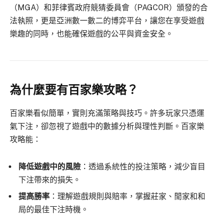
（MGA）和菲律賓政府競猜委員會（PAGCOR）頒發的合
法執照，更是亞洲數一數二的博弈平台，讓您在享受遊戲
樂趣的同時，也能確保遊戲的公平與資金安全。
為什麼要有百家樂攻略？
百家樂看似簡單，實則充滿策略與技巧。許多玩家只憑運
氣下注，卻忽視了遊戲中的數據分析與理性判斷。百家樂
攻略能：
降低遊戲中的風險
：透過系統性的投注策略，減少盲目
下注帶來的損失。
提高勝率
：理解遊戲規則與賠率，掌握莊家、閒家和和
局的最佳下注時機。