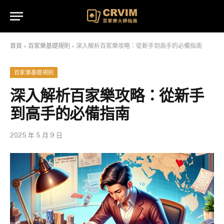
首頁
»
百家樂基礎規則
»
深入解析百家樂攻略：從新手到高手的必備指南
百家樂基礎規則
深入解析百家樂攻略：從新手
到高手的必備指南
2025 年 5 月 9 日