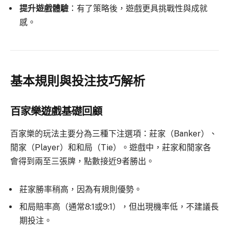
提升遊戲體驗
：有了策略後，遊戲更具挑戰性與成就
感。
基本規則與投注技巧解析
百家樂遊戲基礎回顧
百家樂的玩法主要分為三種下注選項：莊家（Banker）、
閒家（Player）和和局（Tie）。遊戲中，莊家和閒家各
會得到兩至三張牌，點數接近9者勝出。
莊家勝率稍高，因為有規則優勢。
和局賠率高（通常8:1或9:1），但出現機率低，不建議長
期投注。