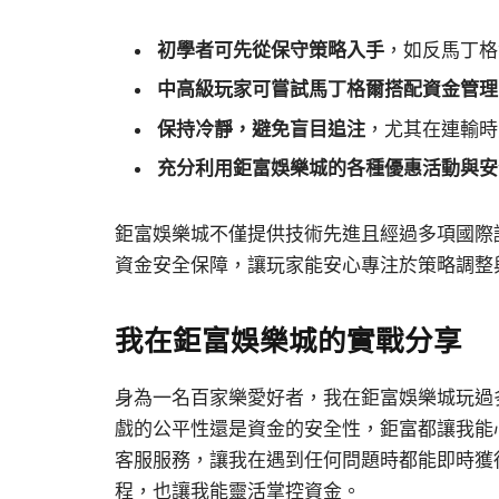
初學者可先從保守策略入手
，如反馬丁格
中高級玩家可嘗試馬丁格爾搭配資金管理
保持冷靜，避免盲目追注
，尤其在連輸時
充分利用鉅富娛樂城的各種優惠活動與安
鉅富娛樂城不僅提供技術先進且經過多項國際
資金安全保障，讓玩家能安心專注於策略調整
我在鉅富娛樂城的實戰分享
身為一名百家樂愛好者，我在鉅富娛樂城玩過
戲的公平性還是資金的安全性，鉅富都讓我能
客服服務，讓我在遇到任何問題時都能即時獲
程，也讓我能靈活掌控資金。