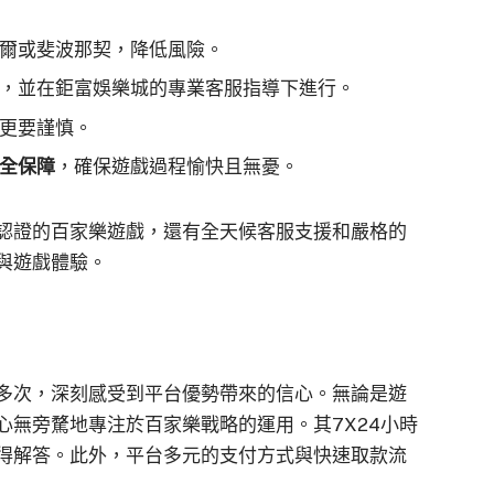
爾或斐波那契，降低風險。
，並在鉅富娛樂城的專業客服指導下進行。
更要謹慎。
全保障
，確保遊戲過程愉快且無憂。
認證的百家樂遊戲，還有全天候客服支援和嚴格的
與遊戲體驗。
多次，深刻感受到平台優勢帶來的信心。無論是遊
心無旁騖地專注於百家樂戰略的運用。其7X24小時
得解答。此外，平台多元的支付方式與快速取款流