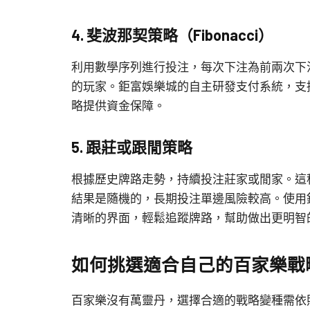
4. 斐波那契策略（Fibonacci）
利用數學序列進行投注，每次下注為前兩次下
的玩家。鉅富娛樂城的自主研發支付系統，支
略提供資金保障。
5. 跟莊或跟閒策略
根據歷史牌路走勢，持續投注莊家或閒家。這
結果是隨機的，長期投注單邊風險較高。使用
清晰的界面，輕鬆追蹤牌路，幫助做出更明智
如何挑選適合自己的百家樂戰
百家樂沒有萬靈丹，選擇合適的戰略變種需依