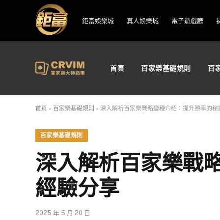
鉅富娛樂城
真人娛樂城
電子遊戲廳
首頁
百家樂基礎規則
百
首頁
»
百家樂基礎規則
»
深入解析百家樂戰略變種介紹：提升勝率的秘
百家樂基礎規則
深入解析百家樂戰
經驗分享
2025 年 5 月 20 日