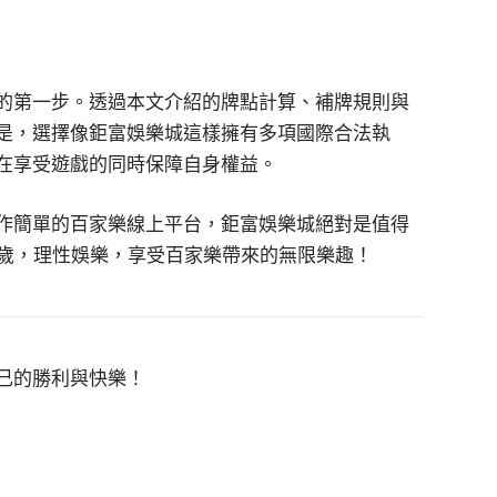
的第一步。透過本文介紹的牌點計算、補牌規則與
是，選擇像鉅富娛樂城這樣擁有多項國際合法執
在享受遊戲的同時保障自身權益。
作簡單的百家樂線上平台，鉅富娛樂城絕對是值得
8歲，理性娛樂，享受百家樂帶來的無限樂趣！
己的勝利與快樂！