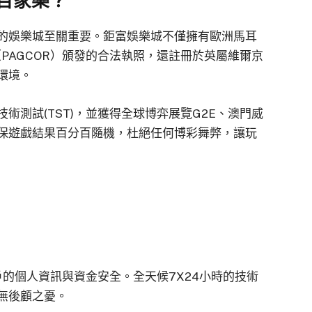
的娛樂城至關重要。鉅富娛樂城不僅擁有歐洲馬耳
PAGCOR）頒發的合法執照，還註冊於英屬維爾京
環境。
術測試(TST)，並獲得全球博弈展覽G2E、澳門威
保遊戲結果百分百隨機，杜絕任何博彩舞弊，讓玩
戶的個人資訊與資金安全。全天候7X24小時的技術
無後顧之憂。