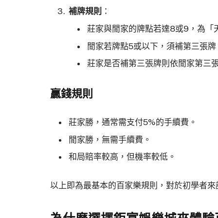
補牌規則
：
莊家與閒家的牌點若達8或9，為「
閒家若牌點5或以下，須補第三張牌
莊家是否補第三張牌則依閒家第三
贏錢規則
莊家勝，通常需支付5%的手續費。
閒家勝，無需手續費。
和局賠率較高，但機率較低。
以上即為最基本的百家樂規則，對於初學者來
為什麼選擇鉅富娛樂城來體驗