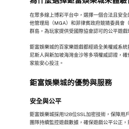
在眾多線上博彩平台中，選擇一個合法且安全
他管理局（MGA）和菲律賓政府競猜委員會（
群島，為玩家提供受國際協會認可的公平遊戲
鉅富娛樂城的百家樂遊戲都經過全美權威系統技
尼斯人與新加坡海灣金沙等多項權威認證，確
家能安心投注。
鉅富娛樂城的優勢與服務
安全與公平
鉅富娛樂城採用128位SSL加密技術，保障用
團隊持續監控遊戲數據，確保遊戲公平公正，