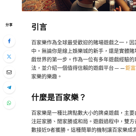
引言
分享
百家樂作為全球最受歡迎的賭場遊戲之一，因
中。無論你是線上娛樂城的新手，還是實體賭
戲世界的第一步。作為一位有多年遊戲經驗的
法，並介紹一個值得信賴的遊戲平台——
鉅富
家樂的樂趣。
什麼是百家樂？
百家樂是一種比牌點數大小的牌桌遊戲，主要
注莊家勝、閒家勝或和局。遊戲過程中，雙方
數接近9者獲勝。這種簡單的機制讓百家樂成