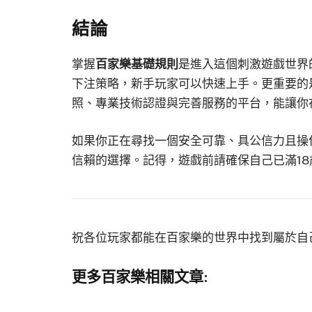
結論
掌握
百家樂基礎規則
是進入這個刺激遊戲世界
下注策略，新手玩家可以快速上手。更重要的
照、專業技術認證與完善服務的平台，能讓你
如果你正在尋找一個安全可靠、具公信力且操
信賴的選擇。記得，遊戲前請確保自己已滿1
祝各位玩家都能在百家樂的世界中找到屬於自
更多百家樂相關文章: