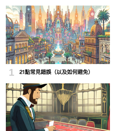
21點常見錯誤（以及如何避免）