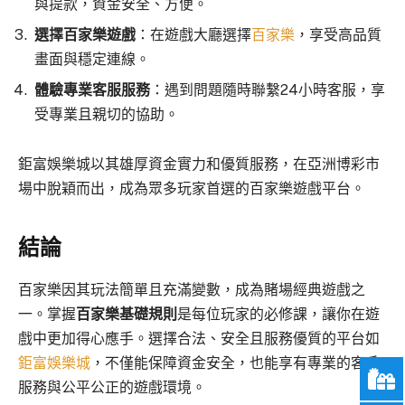
與提款，資金安全、方便。
選擇百家樂遊戲
：在遊戲大廳選擇
百家樂
，享受高品質
畫面與穩定連線。
體驗專業客服服務
：遇到問題隨時聯繫24小時客服，享
受專業且親切的協助。
鉅富娛樂城以其雄厚資金實力和優質服務，在亞洲博彩市
場中脫穎而出，成為眾多玩家首選的百家樂遊戲平台。
結論
百家樂因其玩法簡單且充滿變數，成為賭場經典遊戲之
一。掌握
百家樂基礎規則
是每位玩家的必修課，讓你在遊
戲中更加得心應手。選擇合法、安全且服務優質的平台如
鉅富娛樂城
，不僅能保障資金安全，也能享有專業的客戶
服務與公平公正的遊戲環境。