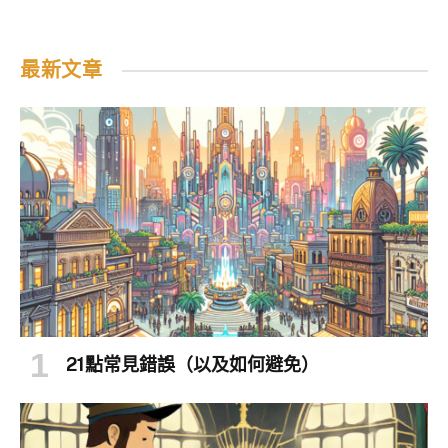
最新文章
21點常見錯誤（以及如何避免）