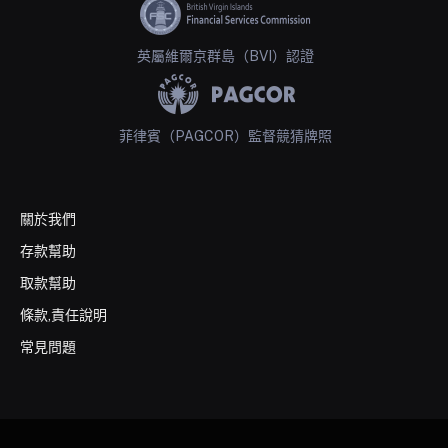
英屬維爾京群島（BVI）認證
菲律賓（PAGCOR）監督競猜牌照
關於我們
存款幫助
取款幫助
條款,責任說明
常見問題