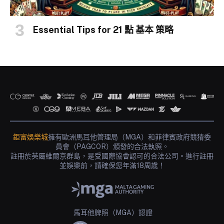
Essential Tips for 21 點 基本 策略
鉅富娛樂城
擁有歐洲馬耳他管理局（MGA）和菲律賓政府競猜委
員會（PAGCOR）頒發的合法執照。
註冊於英屬維爾京群島，是受國際協會認可的合法公司。進行註冊
並娛樂前，請確保您年滿18周歲！
馬耳他牌照（MGA）認證