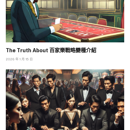
The Truth About 百家樂戰略變種介紹
2026 年 1 月 15 日