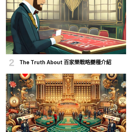
The Truth About 百家樂戰略變種介紹