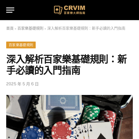
首頁
»
百家樂基礎規則
»
深入解析百家樂基礎規則：新手必讀的入門指南
百家樂基礎規則
深入解析百家樂基礎規則：新
手必讀的入門指南
2025 年 5 月 6 日