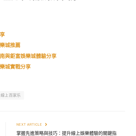
享
樂城推薦
南與鉅富娛樂城體驗分享
樂城實戰分享
線上百家乐
NEXT ARTICLE
掌握先進策略與技巧：提升線上娛樂體驗的關鍵指