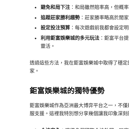
避免和局下注
：和局雖然賠率高，但概率
追蹤莊家勝利趨勢
：莊家勝率略高於閒家
設定投注預算
：每次遊戲前我都會設定明
利用鉅富娛樂城的多元玩法
：鉅富平台提
靈活。
透過這些方法，我在鉅富娛樂城中取得了穩定
家。
鉅富娛樂城的獨特優勢
鉅富娛樂城作為亞洲最大博弈平台之一，不僅
服支援。這裡我特別想分享幾個讓我印象深刻