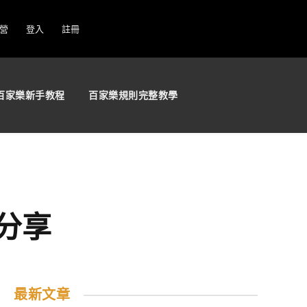
營
登入
註冊
百家樂新手教程
百家樂規則完整教學
分享
最新文章