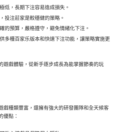
極低，長期下注容易造成損失。
，投注莊家是較穩健的策略。
確的預算，嚴格遵守，避免情緒化下注。
供多種百家乐版本和快速下注功能，讓策略實施更
的遊戲體驗，從新手逐步成長為能掌握節奏的玩
遊戲種類豐富，還擁有強大的研發團隊和全天候客
的優點：