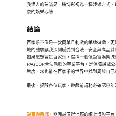
我個人的建議是，將博彩視為一種娛樂方式，
康的娛樂心態。
結論
百家乐不僅是一款簡單且刺激的紙牌遊戲，更
城的體驗讓我深刻感受到合法、安全與高品質
如果您想嘗試百家乐，選擇一個像鉅富娛樂城
PAGCOR合法執照的專業平台，是保障遊戲
態度，您也能在百家乐的世界中找到屬於自己
最後，提醒各位玩家，遊戲前請務必確認已年
鉅富娛樂城
，亞洲最值得信賴的線上博彩平台