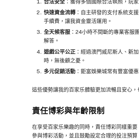
合法安全
：獲得多個國際合法執照，玩家
快速資金流轉
：自主研發的支付系統支援
手續費，讓我資金靈活運用。
全天候客服
：24小時不間斷的專業客服
解答。
遊戲公平公正
：經過澳門威尼斯人、新加
時，無後顧之憂。
多元促銷活動
：鉅富娛樂城常有豐富優惠
這些優勢讓我的百家乐體驗更加流暢且安心，
責任博彩與年齡限制
在享受百家乐樂趣的同時，責任博彩同樣重要
參與博彩活動，並且鼓勵設定合理的投注預算