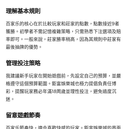
理解基本規則
百家乐的核心在於比較玩家和莊家的點數，點數接近9者
獲勝。初學者不需記憶複雜策略，只需熟悉下注選項及賠
率即可。一般來說，莊家勝率稍高，因為其規則中莊家有
最後抽牌的優勢。
管理投注策略
我建議新手玩家在開始遊戲前，先設定自己的預算，並嚴
格遵守這個預算範圍。鉅富娛樂城也極力提倡負責任博
彩，提醒玩家務必年滿18周歲並理性投注，避免過度沉
迷。
留意遊戲節奏
百家乐節奏快，適合喜歡快感的玩家。鉅富娛樂城的界面