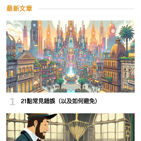
最新文章
21點常見錯誤（以及如何避免）