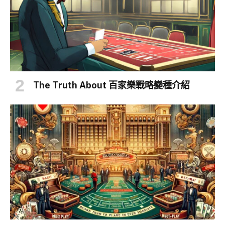
The Truth About 百家樂戰略變種介紹