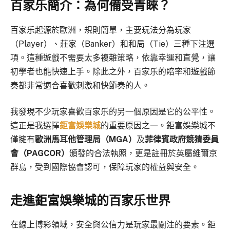
百家乐簡介：為何備受青睞？
百家乐起源於歐洲，規則簡單，主要玩法分為玩家
（Player）、莊家（Banker）和和局（Tie）三種下注選
項。這種遊戲不需要太多複雜策略，依靠幸運和直覺，讓
初學者也能快速上手。除此之外，百家乐的賠率和遊戲節
奏都非常適合喜歡刺激和快節奏的人。
我發現不少玩家喜歡百家乐的另一個原因是它的公平性。
這正是我選擇
鉅富娛樂城
的重要原因之一。鉅富娛樂城不
僅擁有
歐洲馬耳他管理局（MGA）
及
菲律賓政府競猜委員
會（PAGCOR）
頒發的合法執照，更是註冊於英屬維爾京
群島，受到國際協會認可，保障玩家的權益與安全。
走進鉅富娛樂城的百家乐世界
在線上博彩領域，安全與公信力是玩家最關注的要素。鉅