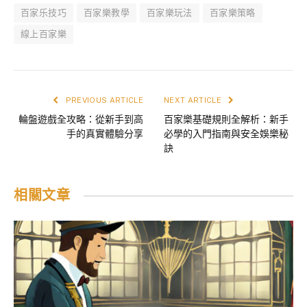
百家乐技巧
百家樂教學
百家樂玩法
百家樂策略
線上百家樂
PREVIOUS ARTICLE
NEXT ARTICLE
輪盤遊戲全攻略：從新手到高
百家樂基礎規則全解析：新手
手的真實體驗分享
必學的入門指南與安全娛樂秘
訣
相關文章