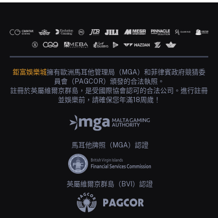
鉅富娛樂城
擁有歐洲馬耳他管理局（MGA）和菲律賓政府競猜委
員會（PAGCOR）頒發的合法執照。
註冊於英屬維爾京群島，是受國際協會認可的合法公司。進行註冊
並娛樂前，請確保您年滿18周歲！
馬耳他牌照（MGA）認證
英屬維爾京群島（BVI）認證