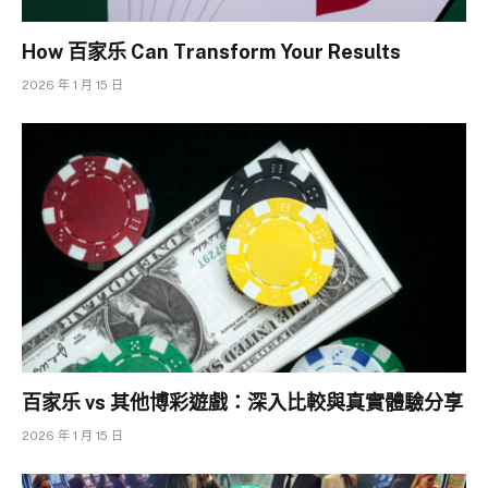
How 百家乐 Can Transform Your Results
2026 年 1 月 15 日
百家乐 vs 其他博彩遊戲：深入比較與真實體驗分享
2026 年 1 月 15 日