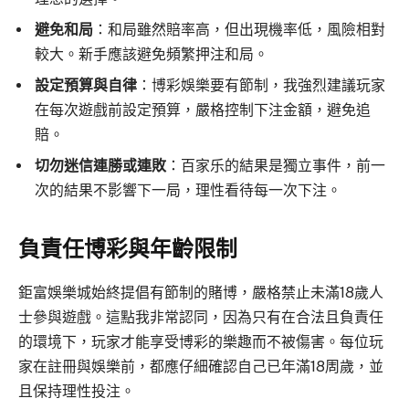
避免和局
：和局雖然賠率高，但出現機率低，風險相對
較大。新手應該避免頻繁押注和局。
設定預算與自律
：博彩娛樂要有節制，我強烈建議玩家
在每次遊戲前設定預算，嚴格控制下注金額，避免追
賠。
切勿迷信連勝或連敗
：百家乐的結果是獨立事件，前一
次的結果不影響下一局，理性看待每一次下注。
負責任博彩與年齡限制
鉅富娛樂城始終提倡有節制的賭博，嚴格禁止未滿18歲人
士參與遊戲。這點我非常認同，因為只有在合法且負責任
的環境下，玩家才能享受博彩的樂趣而不被傷害。每位玩
家在註冊與娛樂前，都應仔細確認自己已年滿18周歲，並
且保持理性投注。