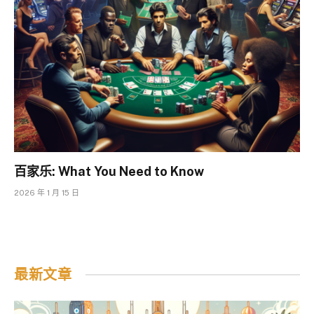
百家乐: What You Need to Know
2026 年 1 月 15 日
最新文章