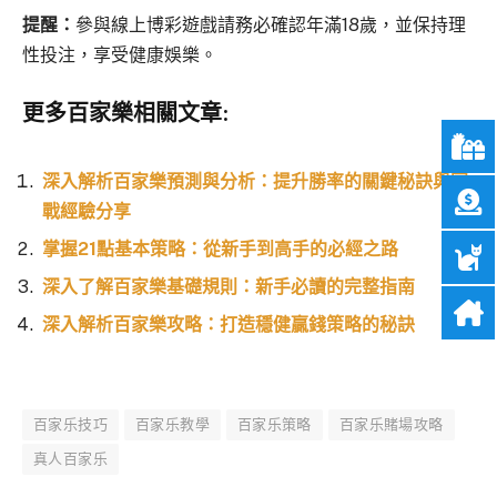
提醒：
參與線上博彩遊戲請務必確認年滿18歲，並保持理
性投注，享受健康娛樂。
更多百家樂相關文章:
深入解析百家樂預測與分析：提升勝率的關鍵秘訣與實
戰經驗分享
掌握21點基本策略：從新手到高手的必經之路
深入了解百家樂基礎規則：新手必讀的完整指南
深入解析百家樂攻略：打造穩健贏錢策略的秘訣
百家乐技巧
百家乐教學
百家乐策略
百家乐賭場攻略
真人百家乐