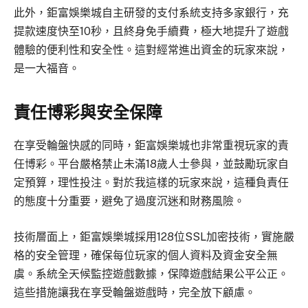
此外，鉅富娛樂城自主研發的支付系統支持多家銀行，充
提款速度快至10秒，且終身免手續費，極大地提升了遊戲
體驗的便利性和安全性。這對經常進出資金的玩家來說，
是一大福音。
責任博彩與安全保障
在享受輪盤快感的同時，鉅富娛樂城也非常重視玩家的責
任博彩。平台嚴格禁止未滿18歲人士參與，並鼓勵玩家自
定預算，理性投注。對於我這樣的玩家來說，這種負責任
的態度十分重要，避免了過度沉迷和財務風險。
技術層面上，鉅富娛樂城採用128位SSL加密技術，實施嚴
格的安全管理，確保每位玩家的個人資料及資金安全無
虞。系統全天候監控遊戲數據，保障遊戲結果公平公正。
這些措施讓我在享受輪盤遊戲時，完全放下顧慮。