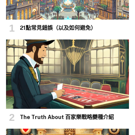
21點常見錯誤（以及如何避免）
The Truth About 百家樂戰略變種介紹