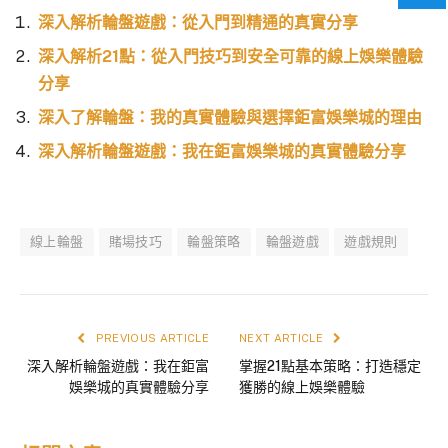
深入解析輪盤遊戲：從入門到精通的真實分享
深入解析21點：從入門技巧到安全可靠的線上娛樂體驗
分享
深入了解輪盤：我的真實體驗與選擇鉅富娛樂城的理由
深入解析輪盤遊戲：我在鉅富娛樂城的真實體驗分享
線上輪盤
賭場技巧
輪盤策略
輪盤遊戲
遊戲規則
PREVIOUS ARTICLE
NEXT ARTICLE
深入解析輪盤遊戲：我在鉅富
掌握21點基本策略：打造穩定
娛樂城的真實體驗分享
獲勝的線上娛樂體驗