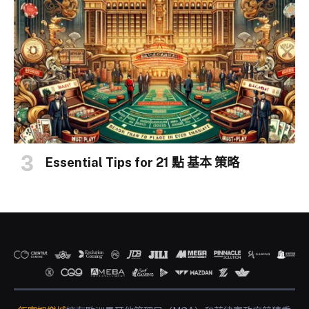
Essential Tips for 21 點 基本 策略