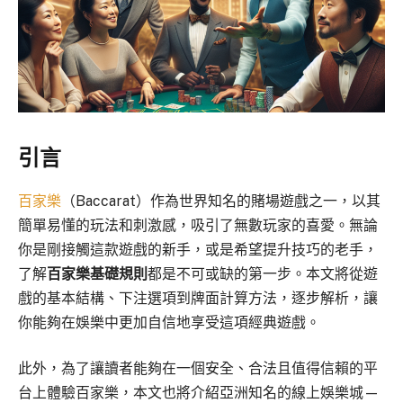
引言
百家樂
（Baccarat）作為世界知名的賭場遊戲之一，以其
簡單易懂的玩法和刺激感，吸引了無數玩家的喜愛。無論
你是剛接觸這款遊戲的新手，或是希望提升技巧的老手，
了解
百家樂基礎規則
都是不可或缺的第一步。本文將從遊
戲的基本結構、下注選項到牌面計算方法，逐步解析，讓
你能夠在娛樂中更加自信地享受這項經典遊戲。
此外，為了讓讀者能夠在一個安全、合法且值得信賴的平
台上體驗百家樂，本文也將介紹亞洲知名的線上娛樂城—