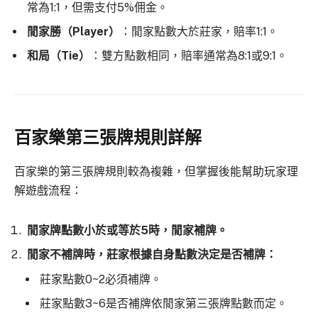
常為1:1，但需支付5%佣金。
閒家勝（Player）
：閒家點數大於莊家，賠率1:1。
和局（Tie）
：雙方點數相同，賠率通常為8:1或9:1。
百家樂第三張牌規則詳解
百家樂的第三張牌規則較為複雜，但掌握後能幫助玩家理
解遊戲流程：
閒家牌點數小於或等於5時，閒家補牌。
閒家不補牌時，莊家根據自身點數決定是否補牌：
莊家點數0~2必須補牌。
莊家點數3~6是否補牌依閒家第三張牌點數而定。