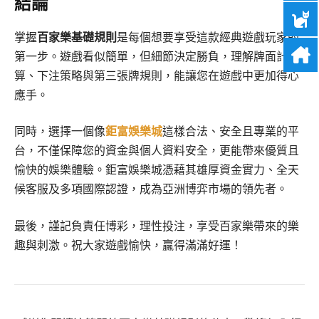
結論
掌握
百家樂基礎規則
是每個想要享受這款經典遊戲玩家的
第一步。遊戲看似簡單，但細節決定勝負，理解牌面計
算、下注策略與第三張牌規則，能讓您在遊戲中更加得心
應手。
同時，選擇一個像
鉅富娛樂城
這樣合法、安全且專業的平
台，不僅保障您的資金與個人資料安全，更能帶來優質且
愉快的娛樂體驗。鉅富娛樂城憑藉其雄厚資金實力、全天
候客服及多項國際認證，成為亞洲博弈市場的領先者。
最後，謹記負責任博彩，理性投注，享受百家樂帶來的樂
趣與刺激。祝大家遊戲愉快，贏得滿滿好運！