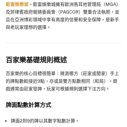
鉅富娛樂城
。鉅富娛樂城擁有歐洲馬耳他管理局（MGA）
及菲律賓政府競猜委員會（PAGCOR）雙重合法執照，並
且在亞洲博彩領域中享有高度的信譽和安全保障，是新手
與老玩家理想的選擇。
百家樂基礎規則概述
百家樂的核心目標很簡單：猜測哪方（莊家或閒家）手上
的牌點數較接近9點，亦或是雙方點數相同（和局）。遊
戲通常由莊家發牌，玩家可根據規則選擇下注方向。
牌面點數計算方式
牌面2到9的牌以其數字點數計算。