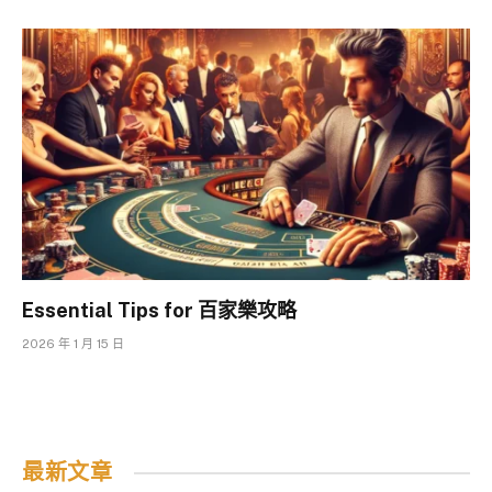
Essential Tips for 百家樂攻略
2026 年 1 月 15 日
最新文章