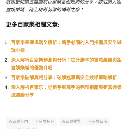
感謝您閱讀這篇關於百家樂基礎規則的分享，歡迎加入鉅
富娛樂城，踏上精彩刺激的博彩之旅！
更多百家樂相關文章:
百家樂基礎規則全解析：新手必讀的入門指南與安全遊
玩心得
深入解析百家樂預測與分析：提升勝率的實戰經驗與鉅
富娛樂城的優勢介紹
百家樂破解真相分享：破解迷思與安全娛樂策略解析
深入解析百家乐：從新手到高手的完整指南與鉅富娛樂
城體驗分享
百家樂入門
百家樂技巧
百家樂教學
百家樂玩法