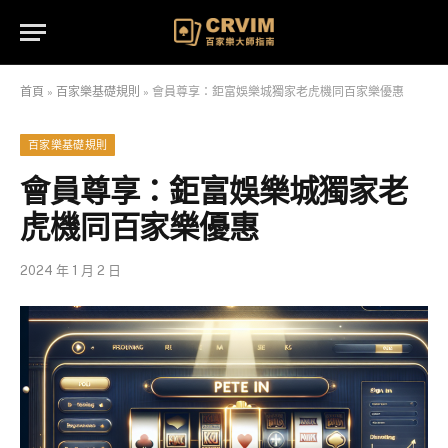
首頁
»
百家樂基礎規則
»
會員尊享：鉅富娛樂城獨家老虎機同百家樂優惠
百家樂基礎規則
會員尊享：鉅富娛樂城獨家老
虎機同百家樂優惠
2024 年 1 月 2 日