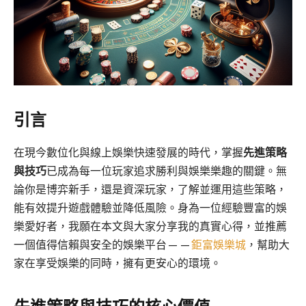
引言
在現今數位化與線上娛樂快速發展的時代，掌握
先進策略
與技巧
已成為每一位玩家追求勝利與娛樂樂趣的關鍵。無
論你是博弈新手，還是資深玩家，了解並運用這些策略，
能有效提升遊戲體驗並降低風險。身為一位經驗豐富的娛
樂愛好者，我願在本文與大家分享我的真實心得，並推薦
一個值得信賴與安全的娛樂平台——
鉅富娛樂城
，幫助大
家在享受娛樂的同時，擁有更安心的環境。