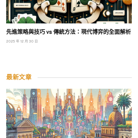
先進策略與技巧 vs 傳統方法：現代博弈的全面解析
2025 年 12 月 30 日
最新文章