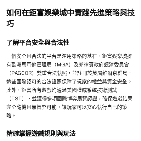
如何在鉅富娛樂城中實踐先進策略與技
巧
了解平台安全與合法性
一個安全且合法的平台是運用策略的基石。鉅富娛樂城擁
有歐洲馬耳他管理局（MGA）及菲律賓政府競猜委員會
（PAGCOR）雙重合法執照，並註冊於英屬維爾京群島，
這些國際認可的合法證照保障了玩家的權益與資金安全。
此外，鉅富所有遊戲均通過美國權威系統技術測試
（TST），並獲得多項國際博弈展覽認證，確保遊戲結果
完全隨機且無舞弊可能，讓玩家可以安心執行自己的策
略。
精確掌握遊戲規則與玩法