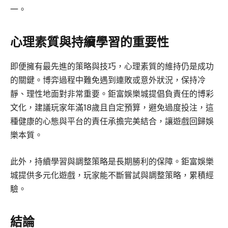
一。
心理素質與持續學習的重要性
即便擁有最先進的策略與技巧，心理素質的維持仍是成功
的關鍵。博弈過程中難免遇到連敗或意外狀況，保持冷
靜、理性地面對非常重要。鉅富娛樂城提倡負責任的博彩
文化，建議玩家年滿18歲且自定預算，避免過度投注，這
種健康的心態與平台的責任承擔完美結合，讓遊戲回歸娛
樂本質。
此外，持續學習與調整策略是長期勝利的保障。鉅富娛樂
城提供多元化遊戲，玩家能不斷嘗試與調整策略，累積經
驗。
結論