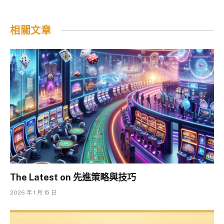
相關文章
The Latest on 先進策略與技巧
2026 年 1 月 15 日