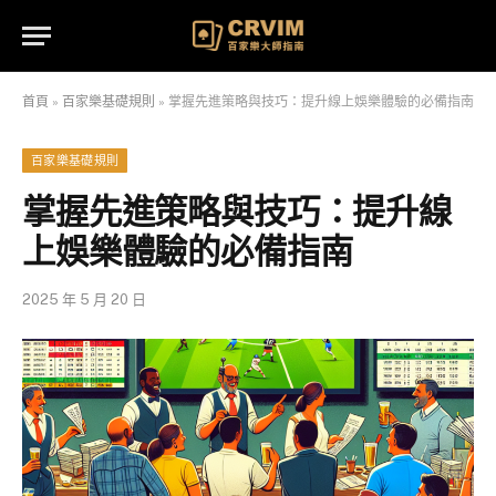
首頁
»
百家樂基礎規則
»
掌握先進策略與技巧：提升線上娛樂體驗的必備指南
百家樂基礎規則
掌握先進策略與技巧：提升線
上娛樂體驗的必備指南
2025 年 5 月 20 日