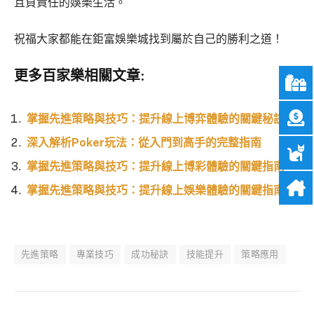
且負責任的娛樂生活。
祝福大家都能在鉅富娛樂城找到屬於自己的勝利之道！
更多百家樂相關文章:
掌握先進策略與技巧：提升線上博弈體驗的關鍵秘訣
深入解析Poker玩法：從入門到高手的完整指南
掌握先進策略與技巧：提升線上博彩體驗的關鍵指南
掌握先進策略與技巧：提升線上娛樂體驗的關鍵指南
先進策略
專業技巧
成功秘訣
技能提升
策略應用