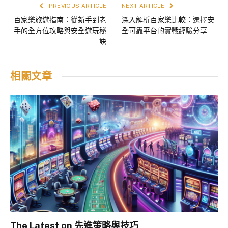
PREVIOUS ARTICLE
NEXT ARTICLE
百家樂旅遊指南：從新手到老
深入解析百家樂比較：選擇安
手的全方位攻略與安全遊玩秘
全可靠平台的實戰經驗分享
訣
相關文章
The Latest on 先進策略與技巧