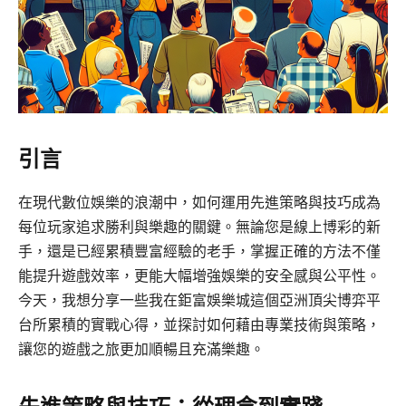
引言
在現代數位娛樂的浪潮中，如何運用先進策略與技巧成為
每位玩家追求勝利與樂趣的關鍵。無論您是線上博彩的新
手，還是已經累積豐富經驗的老手，掌握正確的方法不僅
能提升遊戲效率，更能大幅增強娛樂的安全感與公平性。
今天，我想分享一些我在鉅富娛樂城這個亞洲頂尖博弈平
台所累積的實戰心得，並探討如何藉由專業技術與策略，
讓您的遊戲之旅更加順暢且充滿樂趣。