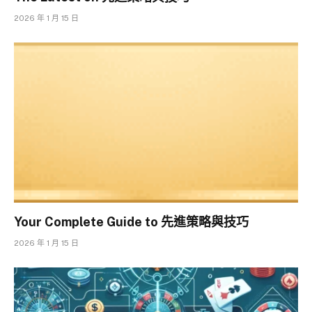
2026 年 1 月 15 日
Your Complete Guide to 先進策略與技巧
2026 年 1 月 15 日