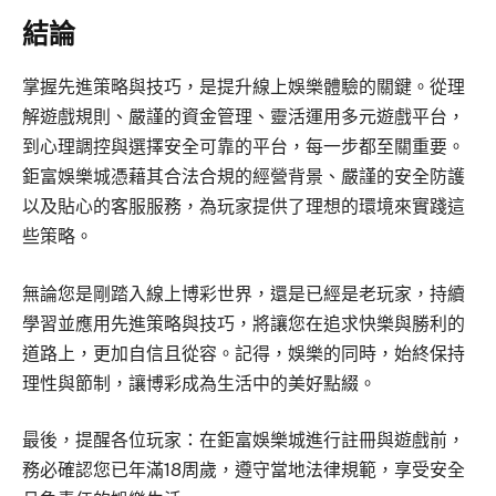
結論
掌握先進策略與技巧，是提升線上娛樂體驗的關鍵。從理
解遊戲規則、嚴謹的資金管理、靈活運用多元遊戲平台，
到心理調控與選擇安全可靠的平台，每一步都至關重要。
鉅富娛樂城憑藉其合法合規的經營背景、嚴謹的安全防護
以及貼心的客服服務，為玩家提供了理想的環境來實踐這
些策略。
無論您是剛踏入線上博彩世界，還是已經是老玩家，持續
學習並應用先進策略與技巧，將讓您在追求快樂與勝利的
道路上，更加自信且從容。記得，娛樂的同時，始終保持
理性與節制，讓博彩成為生活中的美好點綴。
最後，提醒各位玩家：在鉅富娛樂城進行註冊與遊戲前，
務必確認您已年滿18周歲，遵守當地法律規範，享受安全