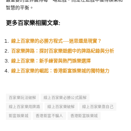
智慧的平衡。
更多百家樂相關文章:
線上百家樂的必勝方程式──迷思還是現實？
百家樂牌路：探討百家樂遊戲中的牌路紀錄與分析
線上百家樂：新手練習與熱門娛樂選擇
線上百家樂的崛起：香港鉅富娛樂城的獨特魅力
百家樂玩法破解
線上百家樂必勝公式圖解
線上百家樂用牌路
線上百家樂破解
線上百家樂靠自己
鉅富娛樂城
香港鉅富不騙人
香港鉅富娛樂城