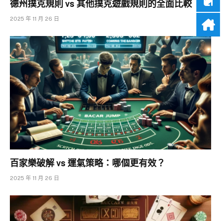
德州撲克規則 vs 其他撲克遊戲規則的全面比較
2025 年 11 月 26 日
百家樂破解 vs 運氣策略：哪個更有效？
2025 年 11 月 26 日