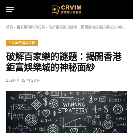
首頁
»
百家樂預測與分析
»
破解百家樂的謎題：揭開香港鉅富娛樂城的神秘面紗
百家樂預測與分析
破解百家樂的謎題：揭開香港
鉅富娛樂城的神秘面紗
2024 年 12 月 20 日