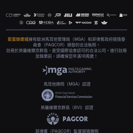
鉅富娛樂城
擁有歐洲馬耳他管理局（MGA）和菲律賓政府競猜委
員會（PAGCOR）頒發的合法執照。
註冊於英屬維爾京群島，是受國際協會認可的合法公司。進行註冊
並娛樂前，請確保您年滿18周歲！
馬耳他牌照（MGA）認證
英屬維爾京群島（BVI）認證
菲律賓（PAGCOR）監督競猜牌照