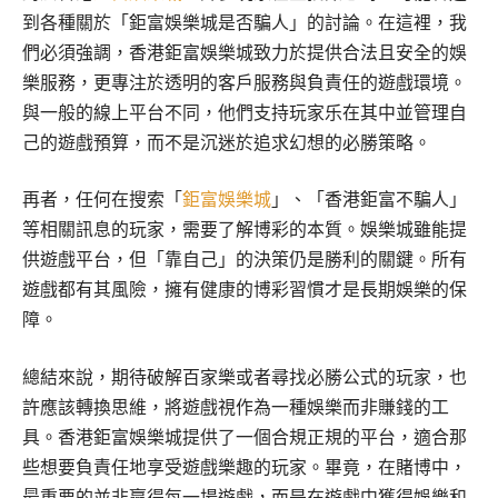
到各種關於「鉅富娛樂城是否騙人」的討論。在這裡，我
們必須強調，香港鉅富娛樂城致力於提供合法且安全的娛
樂服務，更專注於透明的客戶服務與負責任的遊戲環境。
與一般的線上平台不同，他們支持玩家乐在其中並管理自
己的遊戲預算，而不是沉迷於追求幻想的必勝策略。
再者，任何在搜索「
鉅富娛樂城
」、「香港鉅富不騙人」
等相關訊息的玩家，需要了解博彩的本質。娛樂城雖能提
供遊戲平台，但「靠自己」的決策仍是勝利的關鍵。所有
遊戲都有其風險，擁有健康的博彩習慣才是長期娛樂的保
障。
總結來說，期待破解百家樂或者尋找必勝公式的玩家，也
許應該轉換思維，將遊戲視作為一種娛樂而非賺錢的工
具。香港鉅富娛樂城提供了一個合規正規的平台，適合那
些想要負責任地享受遊戲樂趣的玩家。畢竟，在賭博中，
最重要的並非贏得每一場遊戲，而是在遊戲中獲得娛樂和