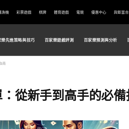
捕漁機
彩票遊戲
棋牌
體育遊戲
電競
優惠中心
與鉅富合
家樂先進策略與技巧
百家樂遊戲評測
百家樂預測與分析
指南
單：從新手到高手的必備