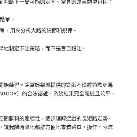
而判斷下一局可能的走向。常見的路單類型包括：
路單。
單，用來分析大路的細節和規律。
學地制定下注策略，而不是盲目跟注。
開始練習。鉅富娛樂城提供的遊戲不僅經過歐洲馬
AGCOR）的合法認證，系統結果完全隨機且公平，
莊閒勝利的連續性，逐步理解遊戲的長短路走勢。
，讓我隨時隨地都能方便地查看路單，操作十分流