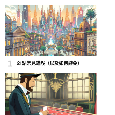
21點常見錯誤（以及如何避免）