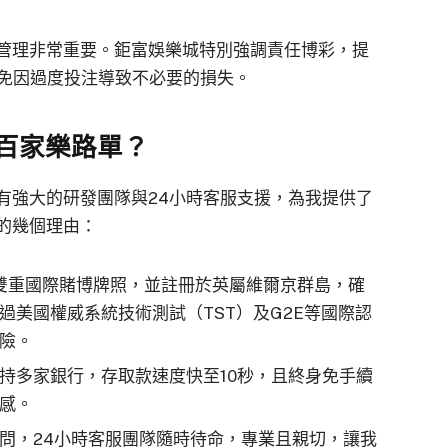
管理非常重要。鉅富娛樂城特別強調責任博彩，提
避免因過度投注導致不必要的損失。
百家樂路單？
有強大的研發團隊與24小時客服支援，為我提供了
的幾個理由：
OR雙重國際賭博牌照，並註冊於英屬維爾京群島，確
過美國權威系統技術測試（TST）及G2E等國際認
險。
持多家銀行，存取款速度快至10秒，且終身免手續
感。
問，24小時客服團隊隨時待命，專業且親切，讓我