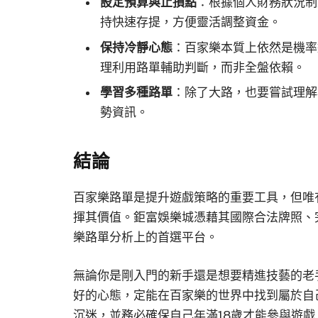
設定預算與止損點
：根據個人財務狀況制
持快速存提，方便靈活調整資金。
保持冷靜心態
：百家樂本質上依然是機率
理利用路單輔助判斷，而非全盤依賴。
學習多種路單
：除了大路，也要嘗試理解
勢資訊。
結論
百家樂路單是提升遊戲策略的重要工具，但唯
揮其價值。鉅富娛樂城憑藉其國際合法牌照、
樂路單分析上的首選平台。
無論你是剛入門的新手還是想要精進技藝的老
好的心態，定能在百家樂的世界中找到屬於自
沉迷，並務必確保自己年滿18歲才能參與遊戲