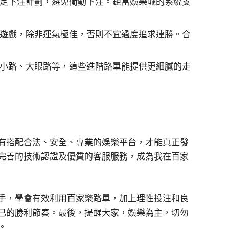
定下注計劃，避免衝動下注。鉅富娛樂城的系統支
遊戲，除非運氣極佳，否則不宜過度追求連勝。合
小路、大眼路等，這些進階路單能提供更細膩的走
有搭配合法、安全、專業的娛樂平台，才能真正發
完善的技術認證及優質的客服服務，成為我在百家
手，學會有效利用百家樂路單，加上理性投注和良
己的勝利節奏。最後，提醒大家，娛樂為主，切勿
。