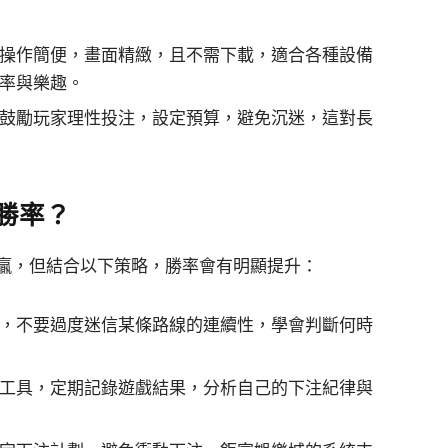
操作簡便，畫面精緻，且不需下載，適合各種設備
率與樂趣。
鼓勵玩家理性投注，設定預算，避免沉迷，這對長
勝率？
贏，但結合以下策略，勝率會有明顯提升：
，不要過度迷信某條路線的連續性，學會判斷何時
工具，定期記錄遊戲結果，分析自己的下注紀律與