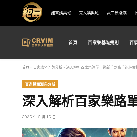
鉅富娛樂城
真人娛樂城
電子遊戲廳
首頁
百家樂基礎規則
百
首頁
»
百家樂預測與分析
»
深入解析百家樂路單：從新手到高手的必備
百家樂預測與分析
深入解析百家樂路
2025 年 5 月 15 日