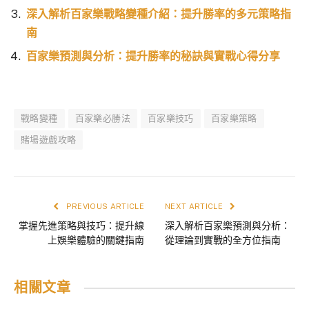
深入解析百家樂戰略變種介紹：提升勝率的多元策略指
南
百家樂預測與分析：提升勝率的秘訣與實戰心得分享
戰略變種
百家樂必勝法
百家樂技巧
百家樂策略
賭場遊戲攻略
PREVIOUS ARTICLE
NEXT ARTICLE
掌握先進策略與技巧：提升線
深入解析百家樂預測與分析：
上娛樂體驗的關鍵指南
從理論到實戰的全方位指南
相關文章