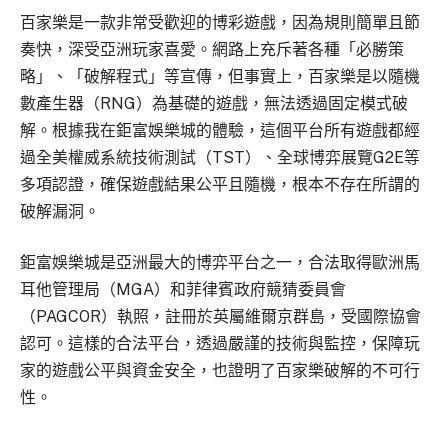
百家樂是一款非常受歡迎的博彩遊戲，因為規則簡單且節
奏快，深受亞洲玩家喜愛。網路上充斥著各種「必勝策
略」、「破解程式」等宣傳，但事實上，百家樂是以隨機
數產生器（RNG）為基礎的遊戲，無法透過固定模式破
解。根據我在鉅富娛樂城的體驗，這個平台所有遊戲都經
過全美權威系統技術測試（TST）、全球博弈展覽G2E等
多項認證，確保遊戲結果公平且隨機，根本不存在所謂的
破解漏洞。
鉅富娛樂城是亞洲最大的博弈平台之一，合法取得歐洲馬
耳他管理局（MGA）和菲律賓政府競猜委員會
（PAGCOR）執照，註冊於英屬維爾京群島，受國際協會
認可。這樣的合法平台，透過嚴謹的技術與監控，保障玩
家的遊戲公平與資金安全，也證明了百家樂破解的不可行
性。