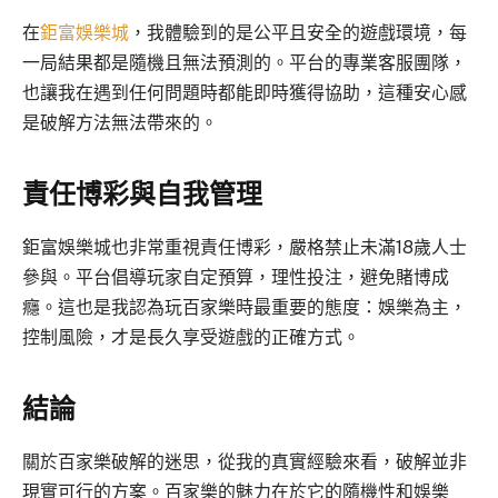
在
鉅富娛樂城
，我體驗到的是公平且安全的遊戲環境，每
一局結果都是隨機且無法預測的。平台的專業客服團隊，
也讓我在遇到任何問題時都能即時獲得協助，這種安心感
是破解方法無法帶來的。
責任博彩與自我管理
鉅富娛樂城也非常重視責任博彩，嚴格禁止未滿18歲人士
參與。平台倡導玩家自定預算，理性投注，避免賭博成
癮。這也是我認為玩百家樂時最重要的態度：娛樂為主，
控制風險，才是長久享受遊戲的正確方式。
結論
關於百家樂破解的迷思，從我的真實經驗來看，破解並非
現實可行的方案。百家樂的魅力在於它的隨機性和娛樂