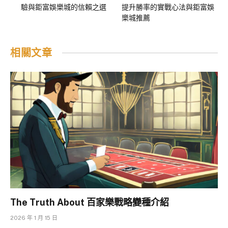
驗與鉅富娛樂城的信賴之選
提升勝率的實戰心法與鉅富娛
樂城推薦
相關文章
The Truth About 百家樂戰略變種介紹
2026 年 1 月 15 日