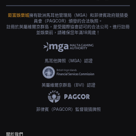
鉅富娛樂城
擁有歐洲馬耳他管理局（MGA）和菲律賓政府競猜委
員會（PAGCOR）頒發的合法執照。
註冊於英屬維爾京群島，是受國際協會認可的合法公司。進行註冊
並娛樂前，請確保您年滿18周歲！
馬耳他牌照（MGA）認證
英屬維爾京群島（BVI）認證
菲律賓（PAGCOR）監督競猜牌照
關於我們